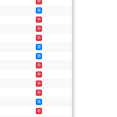
中
错
中
中
中
错
错
中
中
中
中
错
中