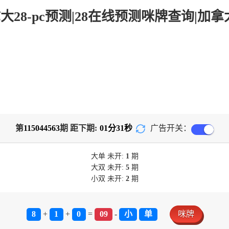
第
115044563
期 距下期:
01
分
31
秒
广告开关：
大单
未开:
1
期
大双
未开:
5
期
小双
未开:
2
期
8
+
1
+
0
=
09
-
小
单
咪牌