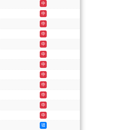
中
中
中
中
中
中
中
中
中
中
中
中
错