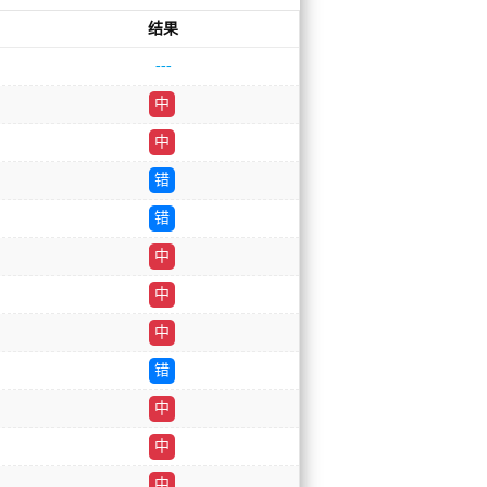
结果
---
中
中
错
错
中
中
中
错
中
中
中