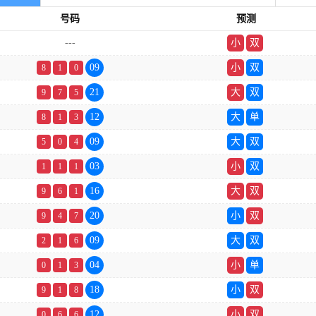
号码
预测
---
小
双
09
小
双
8
1
0
21
大
双
9
7
5
12
大
单
8
1
3
09
大
双
5
0
4
03
小
双
1
1
1
16
大
双
9
6
1
20
小
双
9
4
7
09
大
双
2
1
6
04
小
单
0
1
3
18
小
双
9
1
8
12
小
双
0
6
6