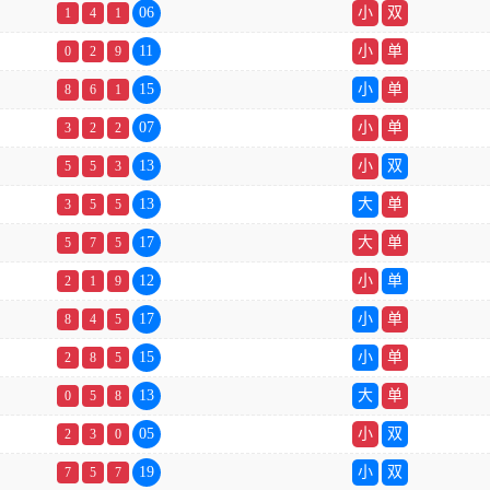
06
小
双
1
4
1
11
小
单
0
2
9
15
小
单
8
6
1
07
小
单
3
2
2
13
小
双
5
5
3
13
大
单
3
5
5
17
大
单
5
7
5
12
小
单
2
1
9
17
小
单
8
4
5
15
小
单
2
8
5
13
大
单
0
5
8
05
小
双
2
3
0
19
小
双
7
5
7