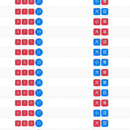
21
小
单
8
4
9
13
大
双
4
2
7
11
小
单
8
3
0
19
大
单
8
7
4
12
大
双
0
5
7
11
大
双
1
7
3
20
小
单
5
8
7
07
大
单
4
1
2
16
大
单
8
3
5
17
大
双
6
6
5
17
大
单
1
7
9
17
小
双
9
2
6
15
大
双
4
8
3