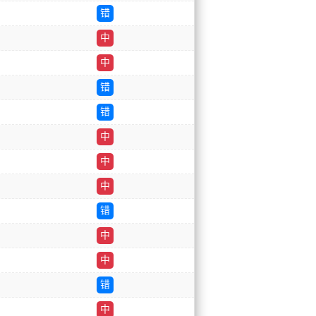
错
中
中
错
错
中
中
中
错
中
中
错
中