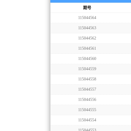
期号
115044564
115044563
115044562
115044561
115044560
115044559
115044558
115044557
115044556
115044555
115044554
115044553