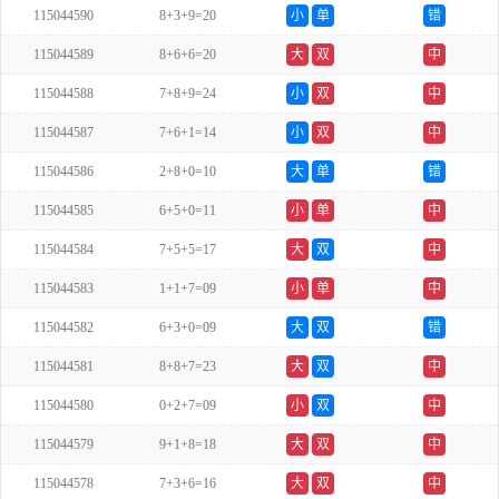
115044590
8+3+9=20
小
单
错
115044589
8+6+6=20
大
双
中
115044588
7+8+9=24
小
双
中
115044587
7+6+1=14
小
双
中
115044586
2+8+0=10
大
单
错
115044585
6+5+0=11
小
单
中
115044584
7+5+5=17
大
双
中
115044583
1+1+7=09
小
单
中
115044582
6+3+0=09
大
双
错
115044581
8+8+7=23
大
双
中
115044580
0+2+7=09
小
双
中
115044579
9+1+8=18
大
双
中
115044578
7+3+6=16
大
双
中