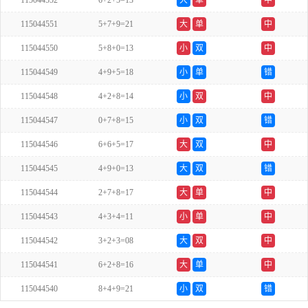
115044552
6+2+5=13
大
单
中
115044551
5+7+9=21
大
单
中
115044550
5+8+0=13
小
双
中
115044549
4+9+5=18
小
单
错
115044548
4+2+8=14
小
双
中
115044547
0+7+8=15
小
双
错
115044546
6+6+5=17
大
双
中
115044545
4+9+0=13
大
双
错
115044544
2+7+8=17
大
单
中
115044543
4+3+4=11
小
单
中
115044542
3+2+3=08
大
双
中
115044541
6+2+8=16
大
单
中
115044540
8+4+9=21
小
双
错