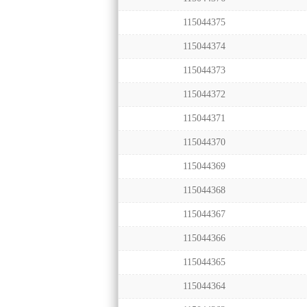
115044375
115044374
115044373
115044372
115044371
115044370
115044369
115044368
115044367
115044366
115044365
115044364