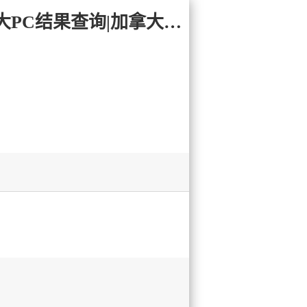
易记地址:28yc.com 加拿大28-pc预测|28在线预测咪牌查询|加拿大PC结果查询|加拿大PC在线预测_专注研究咪牌_加拿大2.8_官方数据!