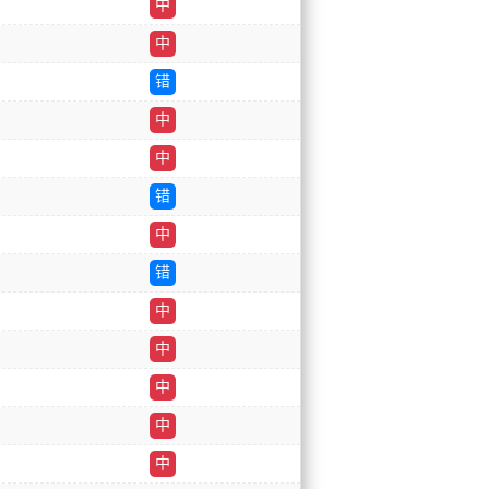
中
中
错
中
中
错
中
错
中
中
中
中
中