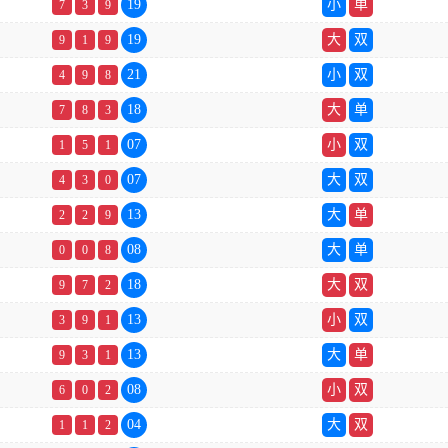
19
小
单
7
3
9
19
大
双
9
1
9
21
小
双
4
9
8
18
大
单
7
8
3
07
小
双
1
5
1
07
大
双
4
3
0
13
大
单
2
2
9
08
大
单
0
0
8
18
大
双
9
7
2
13
小
双
3
9
1
13
大
单
9
3
1
08
小
双
6
0
2
04
大
双
1
1
2