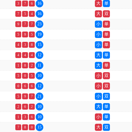
16
大
单
3
7
6
16
大
双
7
5
4
23
小
单
9
7
7
19
小
单
5
9
5
15
小
单
4
3
8
12
大
单
4
4
4
11
大
单
1
8
2
10
小
双
5
0
5
12
小
双
0
6
6
21
小
双
5
9
7
10
大
单
2
6
2
10
小
单
1
3
6
15
大
双
7
8
0