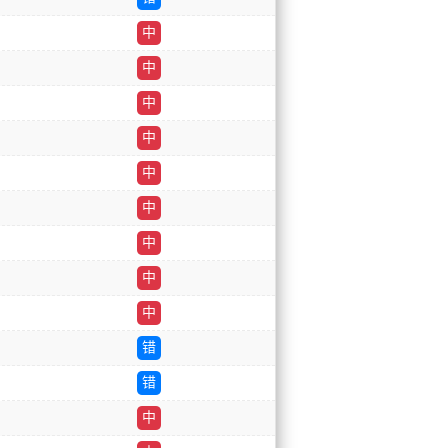
中
中
中
中
中
中
中
中
中
错
错
中