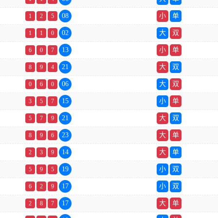
08
小
单
1
2
5
02
大
双
1
1
0
13
小
单
6
0
7
21
大
双
8
9
4
06
大
双
0
6
0
15
小
单
3
5
7
21
大
双
5
7
9
23
大
单
8
9
6
14
大
单
2
3
9
19
小
双
5
9
5
17
小
双
6
2
9
17
大
单
2
8
7