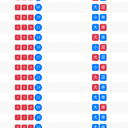
08
大
双
5
0
3
18
小
单
9
8
1
11
大
单
4
7
0
14
大
单
5
0
9
18
小
双
4
6
8
15
大
双
6
7
2
17
小
单
8
9
0
21
大
双
7
6
8
24
大
单
8
8
8
12
大
单
4
5
3
09
大
单
0
1
8
10
大
单
7
1
2
10
大
单
9
0
1