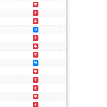
中
中
中
错
中
中
中
错
中
中
中
中
中