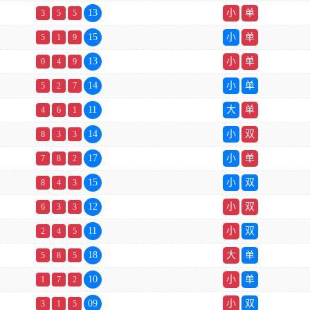
13
小
单
3
5
5
15
小
单
5
1
9
13
小
单
0
4
9
14
小
单
5
2
7
11
大
单
4
6
1
14
小
双
8
3
3
17
小
单
7
8
2
15
小
双
8
4
3
12
小
双
6
3
3
11
小
双
2
4
5
18
大
单
5
8
5
10
小
单
1
7
2
09
小
双
3
1
5