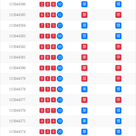
115044586
2
8
0
10
单
错
115044585
6
5
0
11
单
中
115044584
7
5
5
17
双
错
115044583
1
1
7
09
双
错
115044582
6
3
0
09
单
中
115044581
8
8
7
23
单
中
115044580
0
2
7
09
单
中
115044579
9
1
8
18
双
中
115044578
7
3
6
16
单
错
115044577
6
9
4
19
单
中
115044576
0
3
7
10
单
错
115044575
4
2
4
10
单
错
115044574
8
4
8
20
单
错