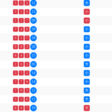
12
大
5
2
5
13
小
3
1
9
09
小
1
1
7
20
小
7
4
9
18
小
6
5
7
20
小
9
8
3
15
小
8
4
3
05
大
2
0
3
14
小
2
7
5
14
小
7
7
0
12
大
7
0
5
12
大
5
1
6
19
大
8
4
7