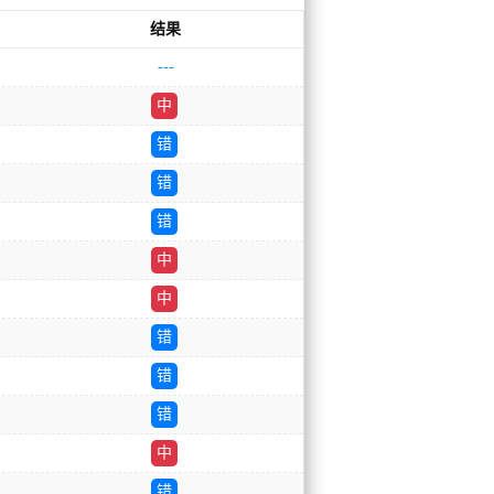
结果
---
中
错
错
错
中
中
错
错
错
中
错