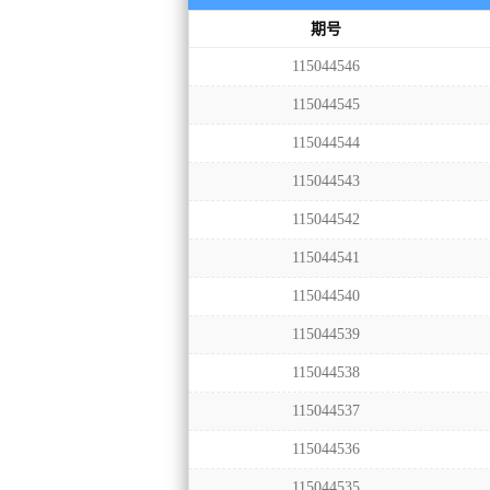
期号
115044546
115044545
115044544
115044543
115044542
115044541
115044540
115044539
115044538
115044537
115044536
115044535