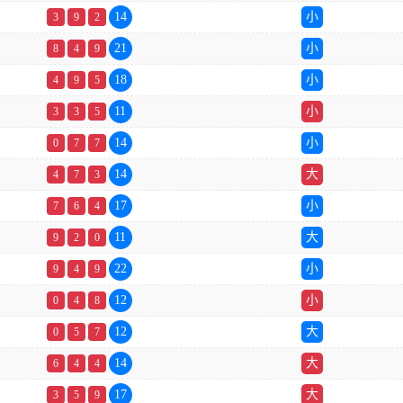
14
小
3
9
2
21
小
8
4
9
18
小
4
9
5
11
小
3
3
5
14
小
0
7
7
14
大
4
7
3
17
小
7
6
4
11
大
9
2
0
22
小
9
4
9
12
小
0
4
8
12
大
0
5
7
14
大
6
4
4
17
大
3
5
9