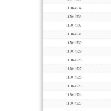
115044534
115044533
115044532
115044531
115044530
115044529
115044528
115044527
115044526
115044525
115044524
115044523