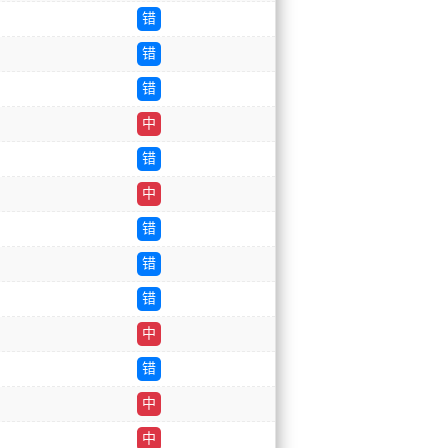
错
错
错
中
错
中
错
错
错
中
错
中
中