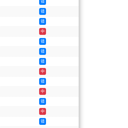
错
错
错
中
错
错
错
中
错
中
错
中
错