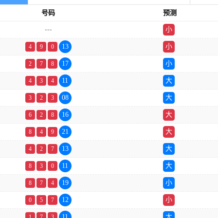
号码
预测
---
小
单
13
小
4
9
0
17
小
2
7
8
11
大
4
3
4
08
大
3
2
3
16
大
6
2
8
21
大
8
4
9
13
大
4
2
7
11
大
8
3
0
19
小
8
7
4
12
小
0
5
7
11
大
1
7
3