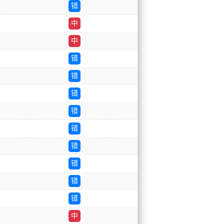
错
中
中
错
错
错
错
错
错
错
错
错
中