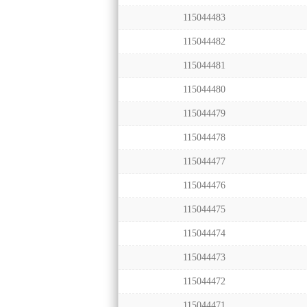
115044483
115044482
115044481
115044480
115044479
115044478
115044477
115044476
115044475
115044474
115044473
115044472
115044471