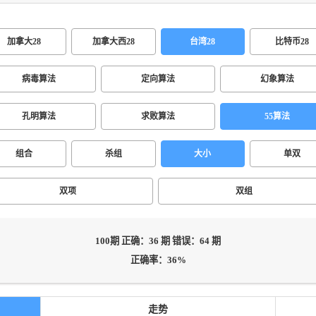
加拿大28
加拿大西28
台湾28
比特币28
病毒算法
定向算法
幻象算法
孔明算法
求败算法
55算法
组合
杀组
大小
单双
双项
双组
100期 正确：36 期 错误：64 期
正确率：36%
走势