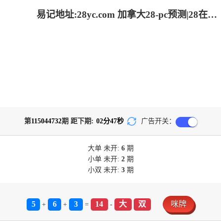
易记地址:28yc.com 加拿大28-pc预测|28在线预测咪牌查询|加拿大PC结果查询|加拿大PC在线预测_专注研究咪牌_加拿大2.8_官方数据!
第
115044732
期 距下期:
02
分
47
秒
广告开关：
大单
未开:
6
期
小单
未开:
2
期
小双
未开:
3
期
5
6
3
14
大
双
咪牌
+
+
=
-