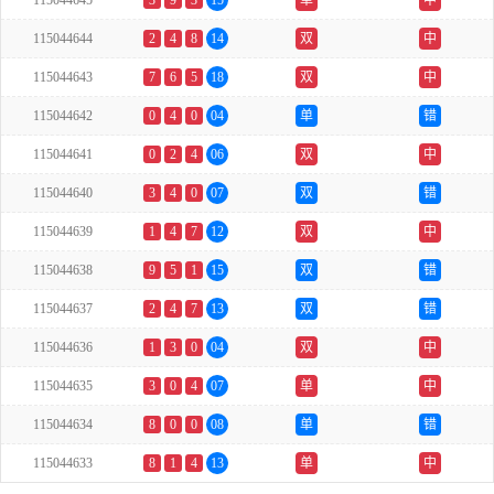
115044645
3
9
3
15
单
中
115044644
2
4
8
14
双
中
115044643
7
6
5
18
双
中
115044642
0
4
0
04
单
错
115044641
0
2
4
06
双
中
115044640
3
4
0
07
双
错
115044639
1
4
7
12
双
中
115044638
9
5
1
15
双
错
115044637
2
4
7
13
双
错
115044636
1
3
0
04
双
中
115044635
3
0
4
07
单
中
115044634
8
0
0
08
单
错
115044633
8
1
4
13
单
中