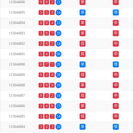
115044696
9
0
2
11
单
中
115044695
5
5
4
14
单
错
115044694
0
9
4
13
单
中
115044693
3
9
7
19
单
中
115044692
2
9
3
14
双
中
115044691
1
4
3
08
双
中
115044690
6
7
7
20
单
错
115044689
9
3
8
20
双
中
115044688
1
9
9
19
单
中
115044687
9
3
2
14
双
中
115044686
3
4
8
15
单
中
115044685
3
4
7
14
双
中
115044684
3
4
3
10
单
错