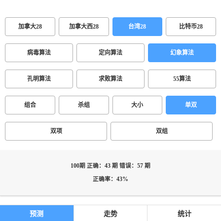
加拿大28
加拿大西28
台湾28
比特币28
病毒算法
定向算法
幻象算法
孔明算法
求败算法
55算法
组合
杀组
大小
单双
双项
双组
100期 正确：43 期 错误：57 期
正确率：43%
预测
走势
统计