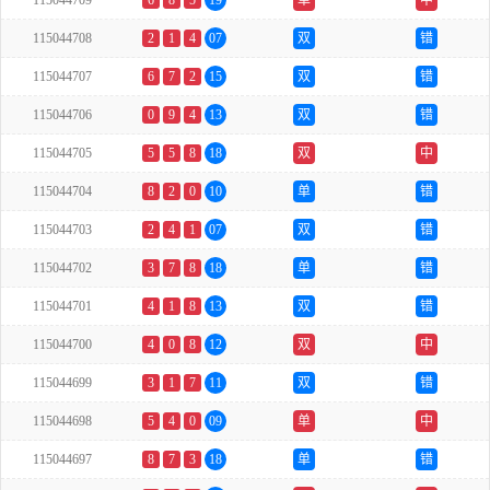
115044709
6
8
5
19
单
中
115044708
2
1
4
07
双
错
115044707
6
7
2
15
双
错
115044706
0
9
4
13
双
错
115044705
5
5
8
18
双
中
115044704
8
2
0
10
单
错
115044703
2
4
1
07
双
错
115044702
3
7
8
18
单
错
115044701
4
1
8
13
双
错
115044700
4
0
8
12
双
中
115044699
3
1
7
11
双
错
115044698
5
4
0
09
单
中
115044697
8
7
3
18
单
错