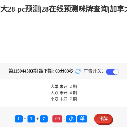
第
115044583
期 距下期:
03
分
03
秒
广告开关：
大单
未开:
2
期
大双
未开:
4
期
小双
未开:
7
期
1
+
1
+
7
=
09
-
小
单
咪牌