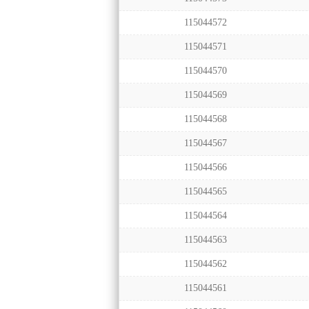
115044572
115044571
115044570
115044569
115044568
115044567
115044566
115044565
115044564
115044563
115044562
115044561