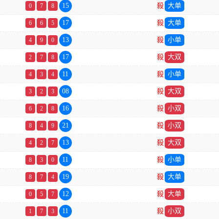
15
殺
大单
0
7
8
17
殺
大单
6
6
5
13
殺
小单
4
9
0
17
殺
大双
2
7
8
11
殺
小单
4
3
4
08
殺
大双
3
2
3
16
殺
小双
6
2
8
21
殺
小双
8
4
9
13
殺
大双
4
2
7
11
殺
小单
8
3
0
19
殺
大单
8
7
4
12
殺
大单
0
5
7
11
殺
小双
1
7
3