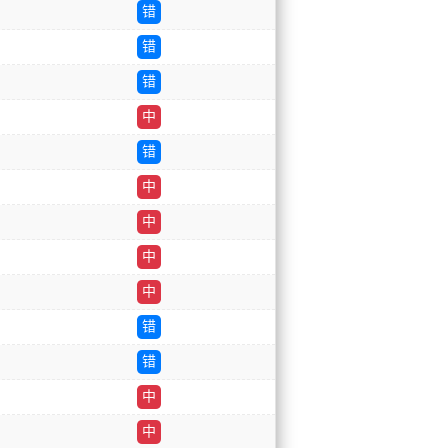
错
错
错
中
错
中
中
中
中
错
错
中
中