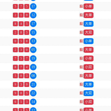
17
殺
小单
5
7
5
12
殺
大单
2
1
9
17
殺
大单
8
4
5
15
殺
大双
2
8
5
13
殺
小单
0
5
8
05
殺
大单
2
3
0
19
殺
小单
7
5
7
19
殺
小双
8
7
4
08
殺
大单
5
0
3
21
殺
大单
9
3
9
22
殺
大双
9
8
5
14
殺
小双
6
5
3
12
殺
小单
5
2
5