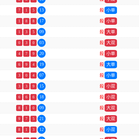
13
殺
小单
7
1
5
17
殺
小单
1
8
8
09
殺
大单
1
3
5
03
殺
大双
0
3
0
20
殺
小单
4
7
9
19
殺
大单
6
9
4
07
殺
小单
3
0
4
15
殺
小双
3
3
9
18
殺
小双
6
6
6
09
殺
大双
8
1
0
21
殺
大双
9
7
5
12
殺
小双
8
1
3