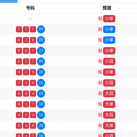
号码
预测
---
殺
小单
09
殺
小单
1
1
7
09
殺
小单
6
3
0
23
殺
小单
8
8
7
09
殺
小双
0
2
7
18
殺
小单
9
1
8
16
殺
小双
7
3
6
19
殺
大双
6
9
4
10
殺
大单
0
3
7
10
殺
大双
4
2
4
20
殺
大单
8
4
8
18
殺
小双
8
3
7