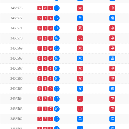
3466573
4
8
7
19
大
中
3466572
5
3
4
12
单
错
3466571
4
1
9
14
双
中
3466570
0
2
0
02
小
中
3466569
4
3
9
16
双
中
3466568
1
0
6
07
双
错
3466567
2
1
1
04
双
中
3466566
1
2
1
04
双
中
3466565
6
4
9
19
双
错
3466564
8
2
6
16
大
中
3466563
1
1
7
09
小
中
3466562
3
7
2
12
单
错