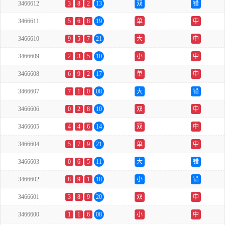
3466612
3
8
2
13
双
错
3466611
5
6
8
19
单
中
3466610
9
5
7
21
大
中
3466609
2
3
5
10
小
中
3466608
6
9
2
17
单
中
3466607
7
1
0
08
大
错
3466606
0
2
8
10
双
中
3466605
4
4
6
14
双
中
3466604
5
7
9
21
单
中
3466603
0
6
5
11
大
错
3466602
8
9
1
18
小
错
3466601
3
8
9
20
双
中
3466600
1
1
6
08
小
中