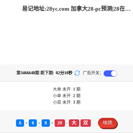
易记地址:28yc.com 加拿大28-pc预测|28在线预测咪牌查询|加拿大PC结果查询|加拿大PC在线预测_专注研究咪牌_加拿大2.8_官方数据!
第
3466648
期 距下期:
02
分
10
秒
广告开关：
大单
未开:
1
期
小单
未开:
2
期
小双
未开:
3
期
6
6
8
20
大
双
咪牌
+
+
=
-