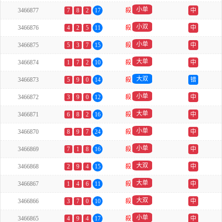
小单
3466877
7
8
2
17
殺
中
小双
3466876
4
2
5
11
殺
中
小单
3466875
5
3
7
15
殺
中
大单
3466874
1
7
2
10
殺
中
大双
3466873
5
9
0
14
殺
错
小单
3466872
3
9
0
12
殺
中
大单
3466871
6
8
2
16
殺
中
小单
3466870
8
9
7
24
殺
中
小单
3466869
7
1
8
16
殺
中
大双
3466868
2
9
4
15
殺
中
大单
3466867
1
4
6
11
殺
中
大双
3466866
3
7
0
10
殺
中
小单
3466865
4
9
4
17
殺
中