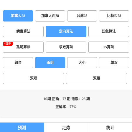
加拿大28
加拿大西28
台湾28
比特币28
病毒算法
定向算法
幻象算法
孔明算法
求败算法
55算法
组合
杀组
大小
单双
双项
双组
100期 正确：77 期 错误：23 期
正确率：77%
预测
走势
统计