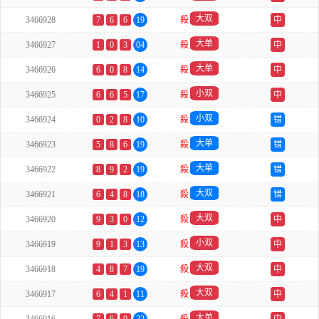
大双
3466928
7
6
6
19
殺
中
大单
3466927
1
0
3
04
殺
中
大单
3466926
6
0
8
14
殺
中
小双
3466925
6
6
5
17
殺
中
小双
3466924
0
2
8
10
殺
错
大单
3466923
5
8
6
19
殺
错
大单
3466922
8
9
2
19
殺
错
大双
3466921
6
4
8
18
殺
错
大双
3466920
9
3
0
12
殺
中
小双
3466919
9
1
3
13
殺
中
大双
3466918
4
8
7
19
殺
中
大双
3466917
6
4
1
11
殺
中
大单