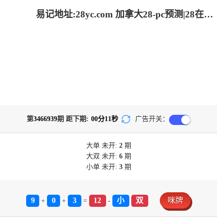
易记地址:28yc.com 加拿大28-pc预测|28在线预测咪牌查询|加拿大PC结果查询|加拿大PC在线预测_专注研究咪牌_加拿大2.8_官方数据!
第
3466939
期 距下期:
00
分
11
秒
广告开关：
大单
未开:
2
期
大双
未开:
6
期
小单
未开:
3
期
9
0
3
12
小
双
咪牌
+
+
=
-