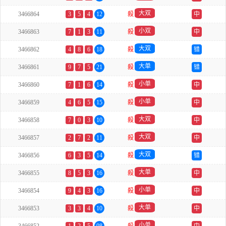
大双
3466864
3
5
4
12
殺
中
小双
3466863
7
1
3
11
殺
中
大双
3466862
4
8
6
18
殺
错
大单
3466861
9
7
5
21
殺
错
小单
3466860
7
1
6
14
殺
中
小单
3466859
4
6
5
15
殺
中
大双
3466858
7
0
3
10
殺
中
大双
3466857
2
7
2
11
殺
中
大双
3466856
6
3
5
14
殺
错
大单
3466855
8
5
3
16
殺
中
小单
3466854
9
4
3
16
殺
中
大单
3466853
3
3
4
10
殺
中
小单