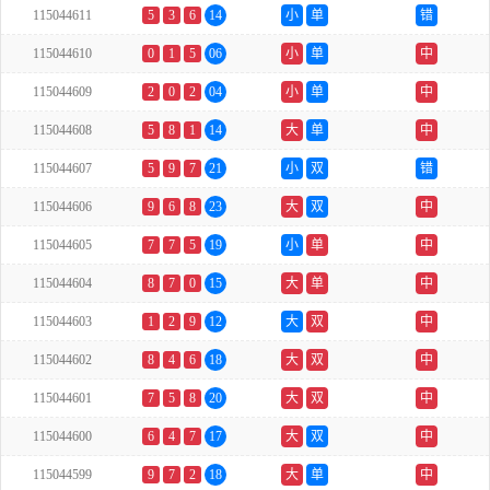
115044611
5
3
6
14
小
单
错
115044610
0
1
5
06
小
单
中
115044609
2
0
2
04
小
单
中
115044608
5
8
1
14
大
单
中
115044607
5
9
7
21
小
双
错
115044606
9
6
8
23
大
双
中
115044605
7
7
5
19
小
单
中
115044604
8
7
0
15
大
单
中
115044603
1
2
9
12
大
双
中
115044602
8
4
6
18
大
双
中
115044601
7
5
8
20
大
双
中
115044600
6
4
7
17
大
双
中
115044599
9
7
2
18
大
单
中