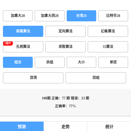
加拿大28
加拿大西28
台湾28
比特币28
病毒算法
定向算法
幻象算法
孔明算法
求败算法
55算法
组合
杀组
大小
单双
双项
双组
100期 正确：77 期 错误：23 期
正确率：77%
预测
走势
统计