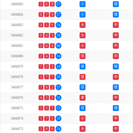
3466885
2
6
9
17
小
错
3466884
6
7
4
17
小
错
3466883
4
1
9
14
大
中
3466882
9
4
3
16
大
中
3466881
2
0
4
06
小
中
3466880
2
4
8
14
双
中
3466879
7
2
5
14
单
错
3466878
2
7
7
16
双
中
3466877
7
8
2
17
双
错
3466876
4
2
5
11
单
中
3466875
5
3
7
15
双
错
3466874
1
7
2
10
小
中
3466873
5
9
0
14
大
中