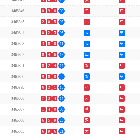
3466847
9
4
3
16
大
中
3466846
0
9
0
09
单
中
3466845
2
0
5
07
小
中
3466844
0
2
5
07
大
错
3466843
3
8
0
11
大
错
3466842
8
4
6
18
单
错
3466841
8
2
4
14
双
中
3466840
9
8
8
25
双
错
3466839
6
3
1
10
小
中
3466838
7
3
4
14
大
中
3466837
1
4
0
05
单
中
3466836
6
5
9
20
双
中
3466835
6
9
6
21
大
中