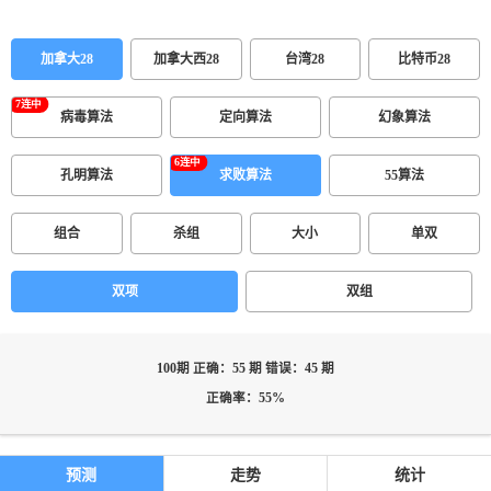
加拿大28
加拿大西28
台湾28
比特币28
病毒算法
定向算法
幻象算法
孔明算法
求败算法
55算法
组合
杀组
大小
单双
双项
双组
100期 正确：55 期 错误：45 期
正确率：55%
预测
走势
统计