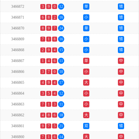
3466872
3
9
0
12
单
错
3466871
6
8
2
16
小
错
3466870
8
9
7
24
单
错
3466869
7
1
8
16
小
错
3466868
2
9
4
15
小
错
3466867
1
4
6
11
单
中
3466866
3
7
0
10
小
中
3466865
4
9
4
17
大
中
3466864
3
5
4
12
小
中
3466863
7
1
3
11
小
中
3466862
4
8
6
18
大
中
3466861
9
7
5
21
双
错
3466860
7
1
6
14
大
中