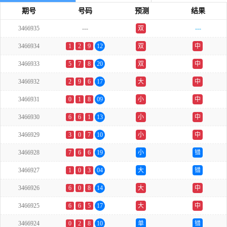
期号
号码
预测
结果
3466935
---
双
---
3466934
1
2
9
12
双
中
3466933
5
7
8
20
双
中
3466932
2
9
6
17
大
中
3466931
0
1
8
09
小
中
3466930
6
6
1
13
小
中
3466929
3
0
7
10
小
中
3466928
7
6
6
19
小
错
3466927
1
0
3
04
大
错
3466926
6
0
8
14
大
中
3466925
6
6
5
17
大
中
3466924
0
2
8
10
单
错