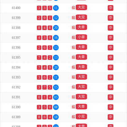
大双
61400
3
3
5
11
殺
中
大双
61399
2
9
1
12
殺
中
大单
61398
8
4
8
20
殺
中
小单
61397
4
3
9
16
殺
中
大单
61396
2
6
5
13
殺
中
大单
61395
7
4
2
13
殺
中
大单
61394
7
4
9
20
殺
中
大双
61393
3
6
2
11
殺
中
大双
61392
3
7
5
15
殺
中
大双
61391
0
1
4
05
殺
中
大单
61390
3
5
0
08
殺
中
小双
61389
8
6
4
18
殺
中
大单