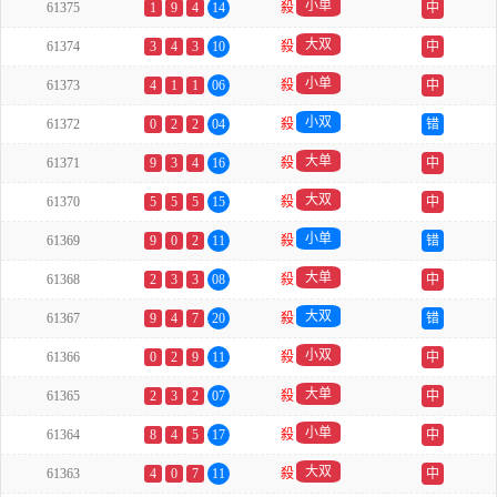
小单
61375
1
9
4
14
殺
中
大双
61374
3
4
3
10
殺
中
小单
61373
4
1
1
06
殺
中
小双
61372
0
2
2
04
殺
错
大单
61371
9
3
4
16
殺
中
大双
61370
5
5
5
15
殺
中
小单
61369
9
0
2
11
殺
错
大单
61368
2
3
3
08
殺
中
大双
61367
9
4
7
20
殺
错
小双
61366
0
2
9
11
殺
中
大单
61365
2
3
2
07
殺
中
小单
61364
8
4
5
17
殺
中
大双
61363
4
0
7
11
殺
中