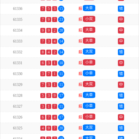
大单
61336
7
5
3
15
殺
错
小双
61335
7
9
7
23
殺
中
大单
61334
9
9
2
20
殺
中
大单
61333
7
3
4
14
殺
中
大双
61332
8
4
2
14
殺
错
小单
61331
6
3
1
10
殺
中
小单
61330
3
7
1
11
殺
错
大双
61329
7
3
1
11
殺
中
大单
61328
5
3
9
17
殺
错
小单
61327
3
1
7
11
殺
错
小单
61326
6
7
4
17
殺
中
大双
61325
4
9
7
20
殺
错
大双