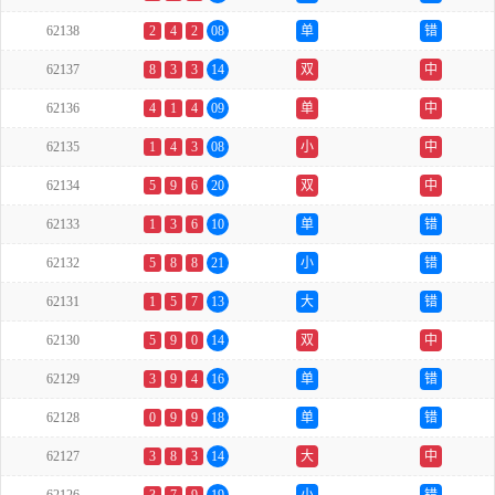
62138
2
4
2
08
单
错
62137
8
3
3
14
双
中
62136
4
1
4
09
单
中
62135
1
4
3
08
小
中
62134
5
9
6
20
双
中
62133
1
3
6
10
单
错
62132
5
8
8
21
小
错
62131
1
5
7
13
大
错
62130
5
9
0
14
双
中
62129
3
9
4
16
单
错
62128
0
9
9
18
单
错
62127
3
8
3
14
大
中