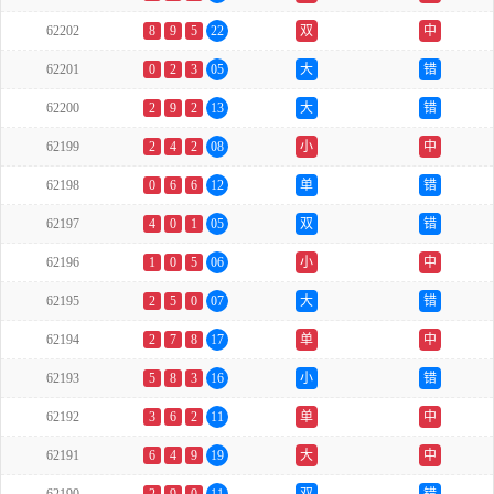
62202
8
9
5
22
双
中
62201
0
2
3
05
大
错
62200
2
9
2
13
大
错
62199
2
4
2
08
小
中
62198
0
6
6
12
单
错
62197
4
0
1
05
双
错
62196
1
0
5
06
小
中
62195
2
5
0
07
大
错
62194
2
7
8
17
单
中
62193
5
8
3
16
小
错
62192
3
6
2
11
单
中
62191
6
4
9
19
大
中