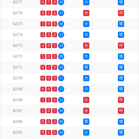
62177
0
7
9
16
小
错
62176
9
2
4
15
大
中
62175
1
9
8
18
小
错
62174
4
5
4
13
大
错
62173
4
9
5
18
大
中
62172
5
0
3
08
大
错
62171
4
3
9
16
单
错
62170
6
2
3
11
大
错
62169
6
8
3
17
小
错
62168
2
1
9
12
小
中
62167
1
8
7
16
大
中
62166
0
0
4
04
单
错
62165
9
1
6
16
小
错