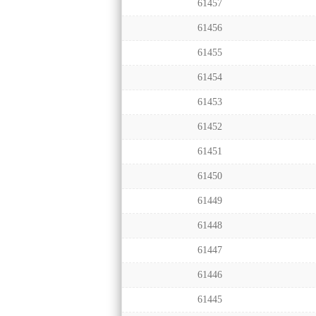
61457
61456
61455
61454
61453
61452
61451
61450
61449
61448
61447
61446
61445