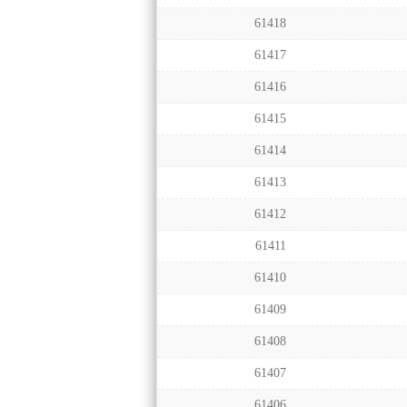
61418
61417
61416
61415
61414
61413
61412
61411
61410
61409
61408
61407
61406