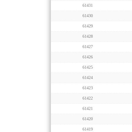
61431
61430
61429
61428
61427
61426
61425
61424
61423
61422
61421
61420
61419