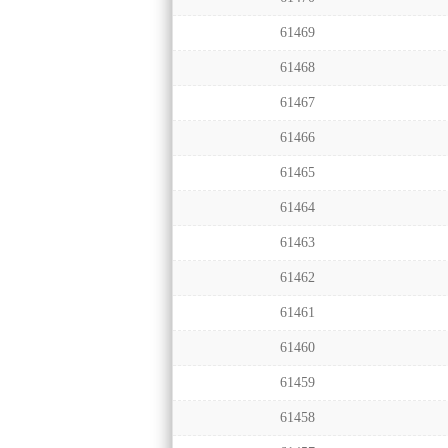
61469
61468
61467
61466
61465
61464
61463
61462
61461
61460
61459
61458