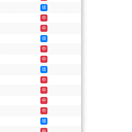
错
中
中
错
中
中
错
中
中
中
中
错
中