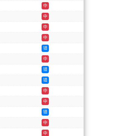
中
中
中
中
错
中
错
错
中
中
错
中
中