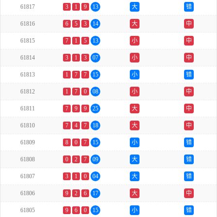
61817
3
1
9
13
大
错
61816
6
5
3
14
大
中
61815
7
1
5
13
小
中
61814
3
1
3
07
小
中
61813
1
7
7
15
小
错
61812
1
7
0
08
小
中
61811
7
9
9
25
大
中
61810
7
4
7
18
大
中
61809
8
0
7
15
小
错
61808
0
2
7
09
大
错
61807
3
1
0
04
大
错
61806
9
2
6
17
大
中
61805
9
6
0
15
小
错