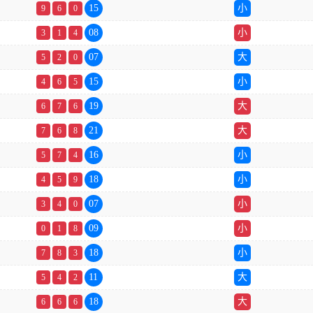
15
小
9
6
0
08
小
3
1
4
07
大
5
2
0
15
小
4
6
5
19
大
6
7
6
21
大
7
6
8
16
小
5
7
4
18
小
4
5
9
07
小
3
4
0
09
小
0
1
8
18
小
7
8
3
11
大
5
4
2
18
大
6
6
6