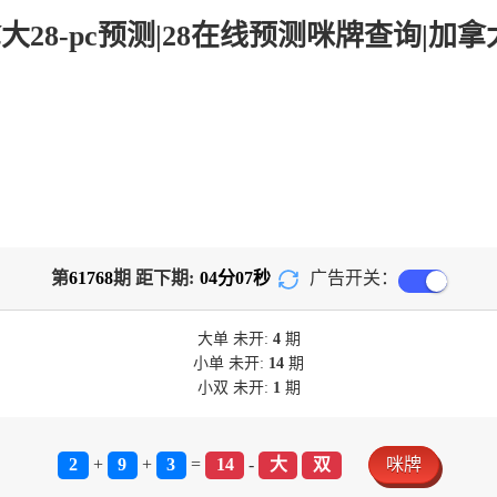
第
61768
期 距下期:
04
分
07
秒
广告开关：
大单
未开:
4
期
小单
未开:
14
期
小双
未开:
1
期
2
+
9
+
3
=
14
-
大
双
咪牌