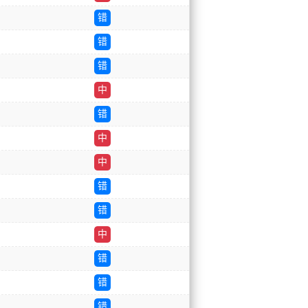
错
错
错
中
错
中
中
错
错
中
错
错
错