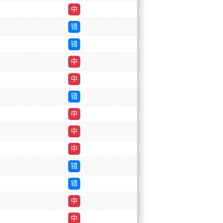
中
错
错
中
中
错
中
中
中
错
错
中
中