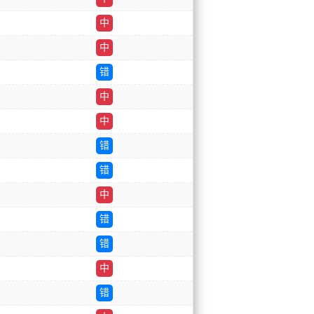
中
中
错
中
中
错
错
中
错
错
中
错