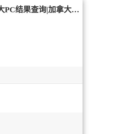
易记地址:28yc.com 加拿大28-pc预测|28在线预测咪牌查询|加拿大PC结果查询|加拿大PC在线预测_专注研究咪牌_加拿大2.8_官方数据!