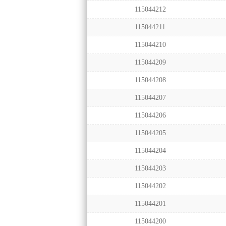
115044212
115044211
115044210
115044209
115044208
115044207
115044206
115044205
115044204
115044203
115044202
115044201
115044200