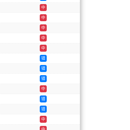
中
中
中
中
中
错
错
错
中
错
错
中
中