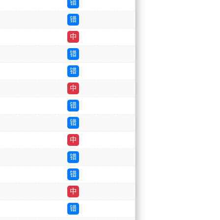
错
错
中
错
错
中
错
错
中
错
错
中
错