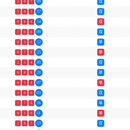
09
双
2
0
7
17
双
5
9
3
14
双
0
8
6
09
双
1
0
8
12
单
0
3
9
25
单
9
7
9
09
双
2
3
4
20
单
8
4
8
07
单
0
3
4
03
双
3
0
0
16
单
1
7
8
11
单
6
5
0
13
双
2
8
3