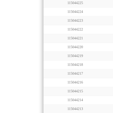
115044225
115044224
115044223
115044222
115044221
115044220
115044219
115044218
115044217
115044216
115044215
115044214
115044213