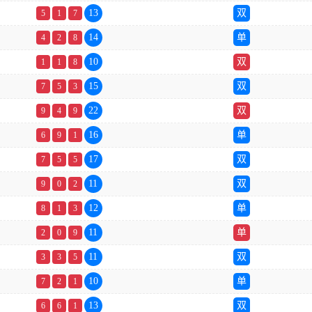
13
双
5
1
7
14
单
4
2
8
10
双
1
1
8
15
双
7
5
3
22
双
9
4
9
16
单
6
9
1
17
双
7
5
5
11
双
9
0
2
12
单
8
1
3
11
单
2
0
9
11
双
3
3
5
10
单
7
2
1
13
双
6
6
1