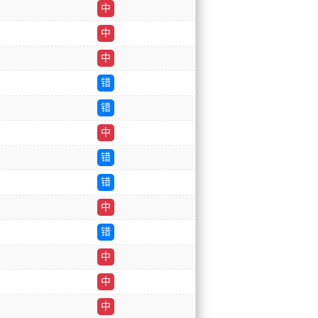
中
中
中
错
错
中
错
错
中
错
中
中
中