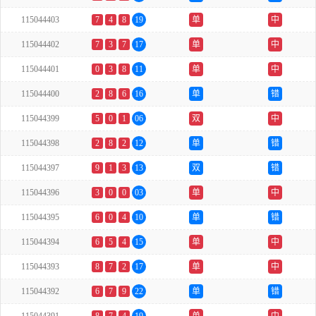
115044403
7
4
8
19
单
中
115044402
7
3
7
17
单
中
115044401
0
3
8
11
单
中
115044400
2
8
6
16
单
错
115044399
5
0
1
06
双
中
115044398
2
8
2
12
单
错
115044397
9
1
3
13
双
错
115044396
3
0
0
03
单
中
115044395
6
0
4
10
单
错
115044394
6
5
4
15
单
中
115044393
8
7
2
17
单
中
115044392
6
7
9
22
单
错