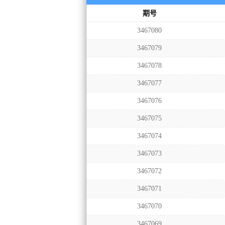
期号
3467080
3467079
3467078
3467077
3467076
3467075
3467074
3467073
3467072
3467071
3467070
3467069