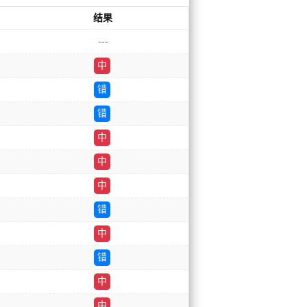
结果
---
中
错
错
中
中
中
错
中
错
中
中