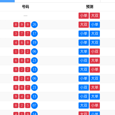
号码
预测
---
小单
大双
26
大双
小单
8
9
9
17
小单
大双
3
7
7
19
小单
大双
4
6
9
06
大单
小双
1
3
2
23
小双
大单
6
8
9
13
大双
小单
9
2
2
06
小单
大双
0
2
4
21
小双
大单
8
6
7
13
小双
大单
9
4
0
07
大双
小单
0
2
5
14
大双
小单
4
1
9