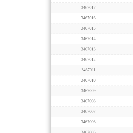
3467017
3467016
3467015
3467014
3467013
3467012
3467011
3467010
3467009
3467008
3467007
3467006
3467005