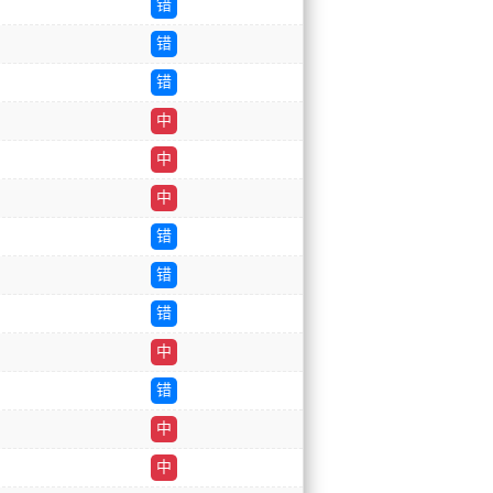
错
错
错
中
中
中
错
错
错
中
错
中
中