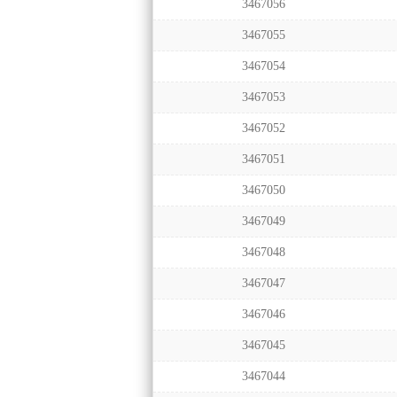
3467056
3467055
3467054
3467053
3467052
3467051
3467050
3467049
3467048
3467047
3467046
3467045
3467044