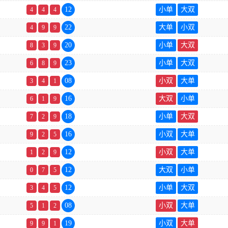
12
小单
大双
4
4
4
22
大单
小双
4
9
9
20
小单
大双
8
3
9
23
小单
大双
6
8
9
08
小双
大单
3
4
1
16
大双
小单
6
1
9
18
小单
大双
7
2
9
16
小双
大单
9
2
5
12
小双
大单
1
2
9
12
大双
小单
0
7
5
12
小单
大双
3
4
5
08
小双
大单
5
1
2
19
小双
大单
9
9
1