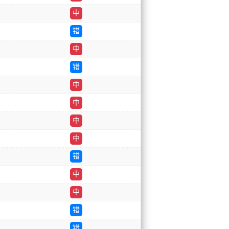
中
错
中
错
中
中
中
中
错
中
中
错
错