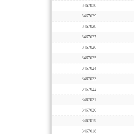
3467030
3467029
3467028
3467027
3467026
3467025
3467024
3467023
3467022
3467021
3467020
3467019
3467018