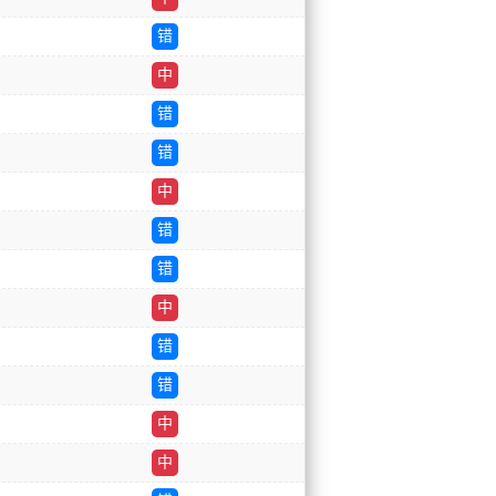
错
中
错
错
中
错
错
中
错
错
中
中