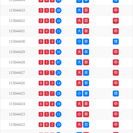
115044434
4
6
8
18
小
单
错
115044433
5
3
0
08
大
双
中
115044432
3
8
5
16
大
双
中
115044431
0
8
3
11
大
单
中
115044430
9
1
4
14
小
单
错
115044429
2
5
9
16
大
单
中
115044428
2
1
4
07
大
单
中
115044427
6
7
7
20
大
单
中
115044426
0
9
5
14
大
单
中
115044425
6
5
7
18
小
单
错
115044424
6
9
4
19
大
单
中
115044423
3
5
3
11
小
单
中
115044422
8
9
2
19
大
双
中