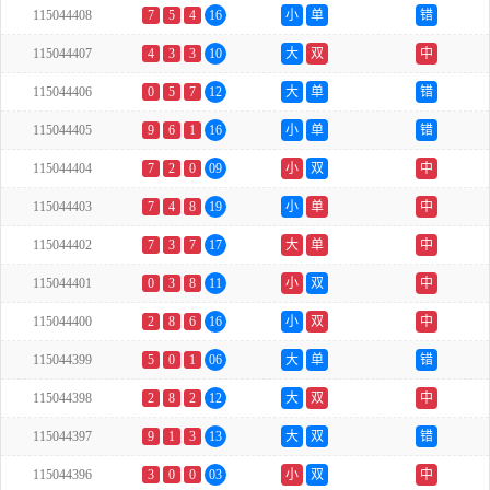
115044408
7
5
4
16
小
单
错
115044407
4
3
3
10
大
双
中
115044406
0
5
7
12
大
单
错
115044405
9
6
1
16
小
单
错
115044404
7
2
0
09
小
双
中
115044403
7
4
8
19
小
单
中
115044402
7
3
7
17
大
单
中
115044401
0
3
8
11
小
双
中
115044400
2
8
6
16
小
双
中
115044399
5
0
1
06
大
单
错
115044398
2
8
2
12
大
双
中
115044397
9
1
3
13
大
双
错
115044396
3
0
0
03
小
双
中