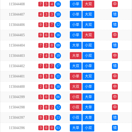
115044408
7
5
4
16
小单
大双
中
115044407
4
3
3
10
小单
大双
错
115044406
0
5
7
12
小单
大双
错
115044405
9
6
1
16
小单
大双
中
115044404
7
2
0
09
大单
小双
错
115044403
7
4
8
19
大单
小双
中
115044402
7
3
7
17
大双
小单
错
115044401
0
3
8
11
小单
大双
中
115044400
2
8
6
16
大双
小单
中
115044399
5
0
1
06
小双
大单
中
115044398
2
8
2
12
小双
大单
中
115044397
9
1
3
13
小双
大单
错
115044396
3
0
0
03
大单
小双
错