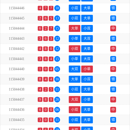
115044446
4
7
7
18
小双
大单
错
115044445
2
6
5
13
小双
大单
错
115044444
6
2
7
15
大单
小双
中
115044443
3
6
3
12
小单
大双
错
115044442
4
8
0
12
小双
大单
中
115044441
3
8
4
15
小单
大双
错
115044440
1
0
4
05
大双
小单
中
115044439
8
4
4
16
大单
小双
错
115044438
4
2
5
11
小双
大单
错
115044437
9
8
9
26
大双
小单
中
115044436
6
0
0
06
小双
大单
中
115044435
3
0
8
11
小双
大单
错