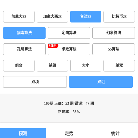
加拿大28
加拿大西28
台湾28
比特币28
病毒算法
定向算法
幻象算法
孔明算法
求败算法
55算法
组合
杀组
大小
单双
双项
双组
100期 正确：53 期 错误：47 期
正确率：53%
预测
走势
统计