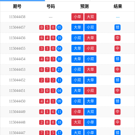
期号
号码
预测
结果
115044458
---
小单
大双
---
115044457
0
5
0
05
大单
小双
错
115044456
6
4
9
19
小双
大单
中
115044455
3
1
0
04
大单
小双
中
115044454
4
9
3
16
大单
小双
错
115044453
6
7
8
21
小双
大单
中
115044452
2
7
2
11
小双
大单
错
115044451
3
0
1
04
大单
小双
中
115044450
4
4
1
09
小双
大单
错
115044449
4
1
6
11
小单
大双
中
115044448
2
8
8
18
大双
小单
中
115044447
7
5
5
17
大双
小单
错