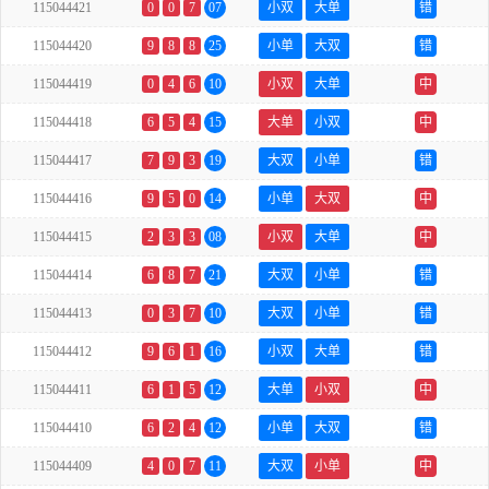
115044421
0
0
7
07
小双
大单
错
115044420
9
8
8
25
小单
大双
错
115044419
0
4
6
10
小双
大单
中
115044418
6
5
4
15
大单
小双
中
115044417
7
9
3
19
大双
小单
错
115044416
9
5
0
14
小单
大双
中
115044415
2
3
3
08
小双
大单
中
115044414
6
8
7
21
大双
小单
错
115044413
0
3
7
10
大双
小单
错
115044412
9
6
1
16
小双
大单
错
115044411
6
1
5
12
大单
小双
中
115044410
6
2
4
12
小单
大双
错
115044409
4
0
7
11
大双
小单
中