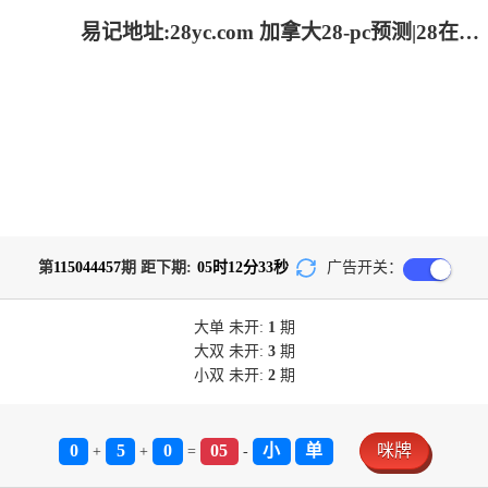
易记地址:28yc.com 加拿大28-pc预测|28在线预测咪牌查询|加拿大PC结果查询|加拿大PC在线预测_专注研究咪牌_加拿大2.8_官方数据!
第
115044457
期 距下期:
05
时
12
分
33
秒
广告开关：
大单
未开:
1
期
大双
未开:
3
期
小双
未开:
2
期
0
5
0
05
小
单
咪牌
+
+
=
-