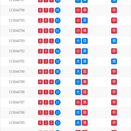
115044797
8
7
1
16
小
单
错
115044796
0
7
2
09
小
单
中
115044795
2
0
3
05
小
双
中
115044794
1
0
0
01
小
单
中
115044793
8
2
1
11
大
双
错
115044792
3
0
1
04
小
单
中
115044791
1
3
6
10
大
单
错
115044790
6
0
0
06
大
双
中
115044789
8
5
4
17
小
单
中
115044788
0
1
9
10
大
双
中
115044787
4
1
6
11
小
单
中
115044786
3
3
7
13
大
单
中
115044785
6
2
5
13
大
单
中