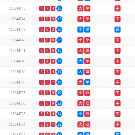
115044745
4
7
4
15
大
单
中
115044744
8
0
9
17
大
单
中
115044743
9
9
2
20
小
单
错
115044742
3
0
0
03
小
单
中
115044741
3
6
6
15
大
单
中
115044740
3
4
4
11
大
单
中
115044739
5
2
4
11
大
单
中
115044738
8
3
7
18
大
单
中
115044737
1
0
9
10
小
双
中
115044736
7
6
9
22
大
双
中
115044735
5
5
4
14
小
双
中
115044734
6
9
7
22
大
双
中