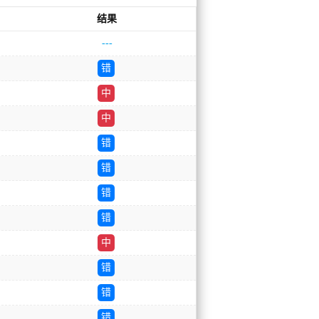
结果
---
错
中
中
错
错
错
错
中
错
错
错