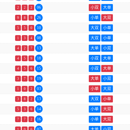
06
小双
大单
2
2
2
26
小单
大双
9
8
9
10
大双
小单
5
5
0
08
大双
小单
1
3
4
13
大单
小双
4
2
7
18
小双
大单
4
5
9
15
小双
大单
4
5
6
19
大单
小双
3
7
9
03
小单
大双
1
0
2
13
大双
小单
3
8
2
14
小单
大双
5
3
6
16
小单
大双
7
7
2
07
大单
小双
1
0
6