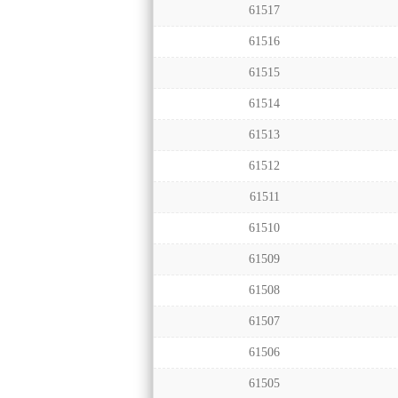
61517
61516
61515
61514
61513
61512
61511
61510
61509
61508
61507
61506
61505