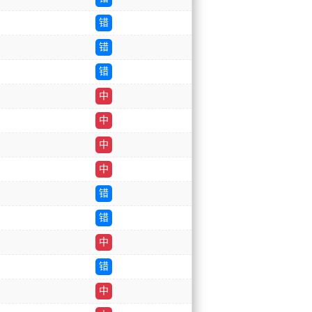
错
错
错
中
中
中
中
错
错
中
错
中