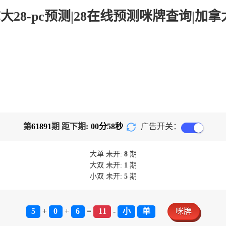
第
61891
期 距下期:
00
分
58
秒
广告开关：
大单
未开:
8
期
大双
未开:
1
期
小双
未开:
5
期
5
+
0
+
6
=
11
-
小
单
咪牌