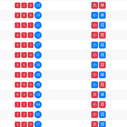
19
大
单
9
2
8
18
小
单
9
0
9
11
小
双
5
5
1
12
小
双
4
5
3
17
小
双
9
3
5
11
小
双
2
5
4
16
小
双
8
6
2
10
小
单
5
4
1
18
小
双
6
6
6
14
大
单
8
3
3
04
小
双
2
1
1
05
小
双
2
2
1
17
大
双
6
2
9