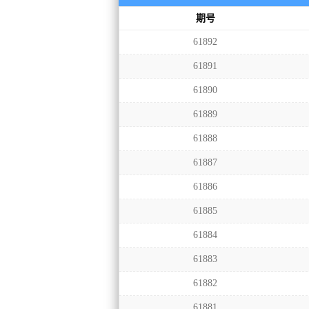
期号
61892
61891
61890
61889
61888
61887
61886
61885
61884
61883
61882
61881