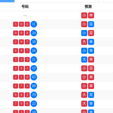
号码
预测
---
小
单
11
小
双
5
0
6
24
小
双
9
9
6
18
大
单
2
9
7
16
小
单
0
9
7
11
大
单
5
3
3
12
小
双
3
8
1
03
小
单
2
1
0
09
小
单
1
7
1
19
大
双
9
8
2
22
大
单
7
9
6
10
小
单
2
3
5