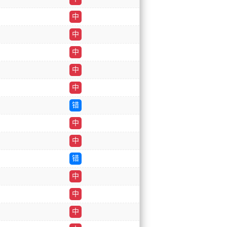
中
中
中
中
中
错
中
中
错
中
中
中