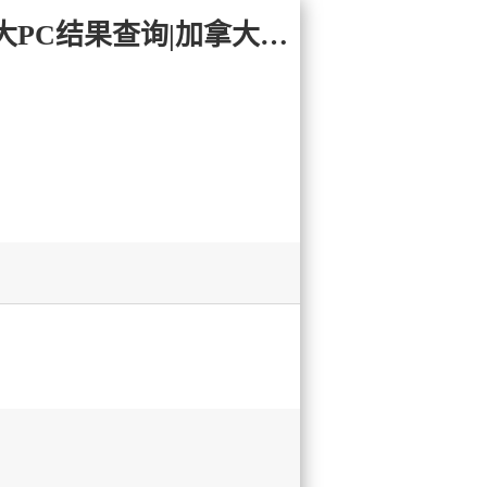
易记地址:28yc.com 加拿大28-pc预测|28在线预测咪牌查询|加拿大PC结果查询|加拿大PC在线预测_专注研究咪牌_加拿大2.8_官方数据!