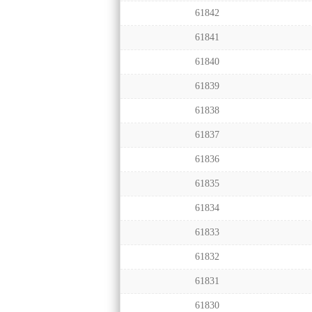
61842
61841
61840
61839
61838
61837
61836
61835
61834
61833
61832
61831
61830