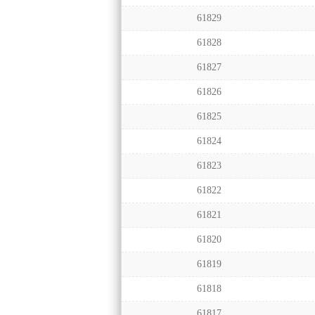
61829
61828
61827
61826
61825
61824
61823
61822
61821
61820
61819
61818
61817