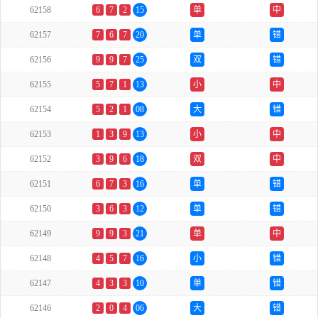
62158
6
7
2
15
单
中
62157
7
6
7
20
单
错
62156
9
9
7
25
双
错
62155
5
7
1
13
小
中
62154
5
2
1
08
大
错
62153
1
3
9
13
小
中
62152
3
9
6
18
双
中
62151
6
7
3
16
单
错
62150
3
6
3
12
单
错
62149
9
9
3
21
单
中
62148
4
5
7
16
小
错
62147
4
3
3
10
单
错
62146
2
0
4
06
大
错