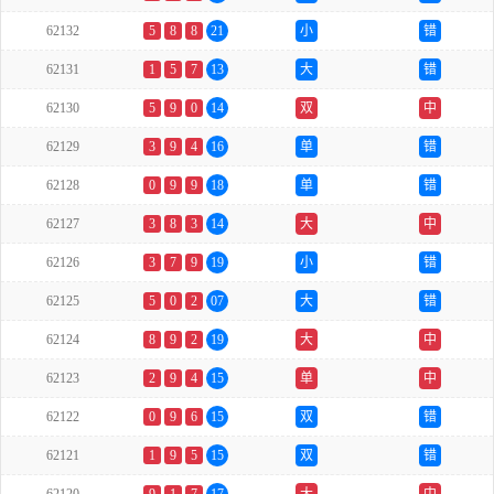
62132
5
8
8
21
小
错
62131
1
5
7
13
大
错
62130
5
9
0
14
双
中
62129
3
9
4
16
单
错
62128
0
9
9
18
单
错
62127
3
8
3
14
大
中
62126
3
7
9
19
小
错
62125
5
0
2
07
大
错
62124
8
9
2
19
大
中
62123
2
9
4
15
单
中
62122
0
9
6
15
双
错
62121
1
9
5
15
双
错