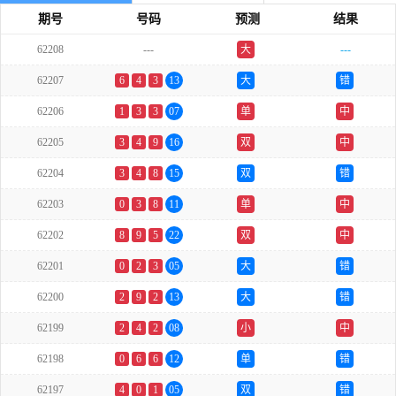
期号
号码
预测
结果
62208
---
大
---
62207
6
4
3
13
大
错
62206
1
3
3
07
单
中
62205
3
4
9
16
双
中
62204
3
4
8
15
双
错
62203
0
3
8
11
单
中
62202
8
9
5
22
双
中
62201
0
2
3
05
大
错
62200
2
9
2
13
大
错
62199
2
4
2
08
小
中
62198
0
6
6
12
单
错
62197
4
0
1
05
双
错