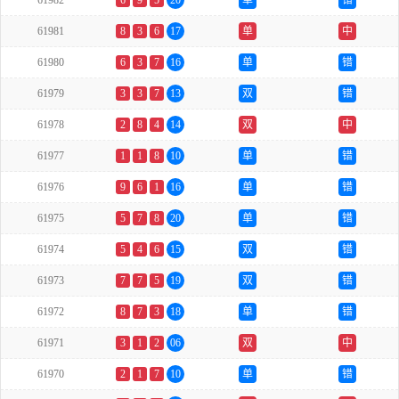
61982
6
9
5
20
单
错
61981
8
3
6
17
单
中
61980
6
3
7
16
单
错
61979
3
3
7
13
双
错
61978
2
8
4
14
双
中
61977
1
1
8
10
单
错
61976
9
6
1
16
单
错
61975
5
7
8
20
单
错
61974
5
4
6
15
双
错
61973
7
7
5
19
双
错
61972
8
7
3
18
单
错
61971
3
1
2
06
双
中
61970
2
1
7
10
单
错