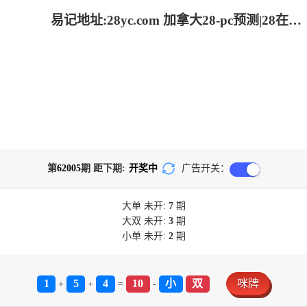
易记地址:28yc.com 加拿大28-pc预测|28在线预测咪牌查询|加拿大PC结果查询|加拿大PC在线预测_专注研究咪牌_加拿大2.8_官方数据!
第
62005
期 距下期:
开奖中
广告开关：
大单
未开:
7
期
大双
未开:
3
期
小单
未开:
2
期
1
5
4
10
小
双
咪牌
+
+
=
-