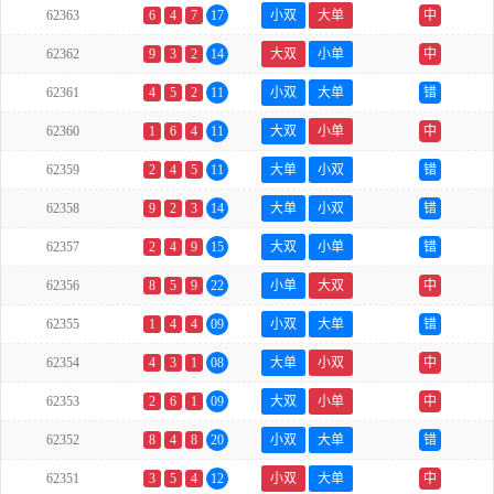
62363
6
4
7
17
小双
大单
中
62362
9
3
2
14
大双
小单
中
62361
4
5
2
11
小双
大单
错
62360
1
6
4
11
大双
小单
中
62359
2
4
5
11
大单
小双
错
62358
9
2
3
14
大单
小双
错
62357
2
4
9
15
大双
小单
错
62356
8
5
9
22
小单
大双
中
62355
1
4
4
09
小双
大单
错
62354
4
3
1
08
大单
小双
中
62353
2
6
1
09
大双
小单
中
62352
8
4
8
20
小双
大单
错
62351
3
5
4
12
小双
大单
中