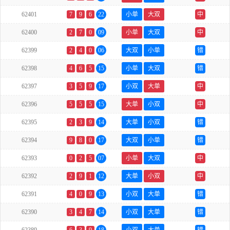
62401
7
9
6
22
小单
大双
中
62400
2
7
0
09
小单
大双
中
62399
2
4
0
06
大双
小单
错
62398
4
6
5
15
小单
大双
错
62397
3
5
9
17
小双
大单
中
62396
5
5
5
15
大单
小双
中
62395
2
3
9
14
大单
小双
错
62394
9
8
0
17
大双
小单
错
62393
0
2
5
07
小单
大双
中
62392
2
9
1
12
大单
小双
中
62391
4
0
9
13
小双
大单
错
62390
3
4
7
14
小双
大单
错