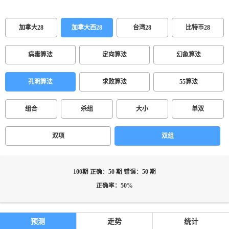
加拿大28
加拿大西28
台湾28
比特币28
病毒算法
定向算法
幻象算法
孔明算法
求败算法
55算法
组合
杀组
大小
单双
双项
双组
100期 正确：50 期 错误：50 期
正确率：50%
预测
走势
统计