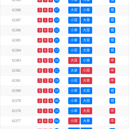
62389
6
3
9
18
小双
大单
错
62388
3
8
6
17
大双
小单
错
62387
8
1
4
13
小双
大单
错
62386
3
9
0
12
小单
大双
错
62385
4
9
8
21
小单
大双
错
62384
4
9
0
13
小双
大单
错
62383
6
6
6
18
大双
小单
中
62382
8
3
1
12
大单
小双
中
62381
5
5
9
19
小双
大单
中
62380
9
2
8
19
小单
大双
错
62379
2
0
4
06
小单
大双
错
62378
5
3
8
16
小单
大双
中
62377
4
0
0
04
小双
大单
中