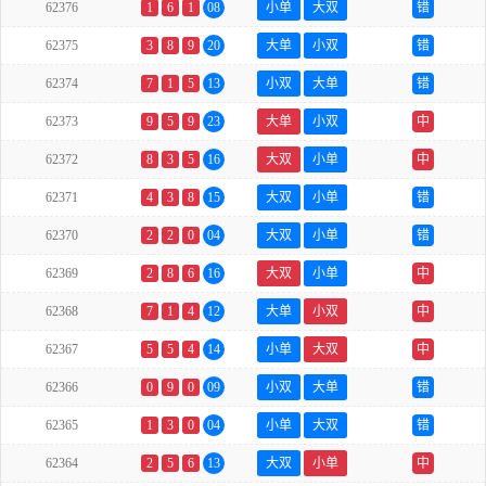
62376
1
6
1
08
小单
大双
错
62375
3
8
9
20
大单
小双
错
62374
7
1
5
13
小双
大单
错
62373
9
5
9
23
大单
小双
中
62372
8
3
5
16
大双
小单
中
62371
4
3
8
15
大双
小单
错
62370
2
2
0
04
大双
小单
错
62369
2
8
6
16
大双
小单
中
62368
7
1
4
12
大单
小双
中
62367
5
5
4
14
小单
大双
中
62366
0
9
0
09
小双
大单
错
62365
1
3
0
04
小单
大双
错
62364
2
5
6
13
大双
小单
中