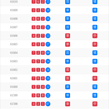
61610
7
6
2
15
双
错
61609
3
2
5
10
单
错
61608
8
6
2
16
单
错
61607
3
6
2
11
双
错
61606
4
2
7
13
单
中
61605
4
5
8
17
单
中
61604
7
2
0
09
双
错
61603
9
5
0
14
单
错
61602
7
1
8
16
双
中
61601
7
9
0
16
双
中
61600
1
7
4
12
单
错
61599
5
9
8
22
单
错
61598
4
2
1
07
单
中