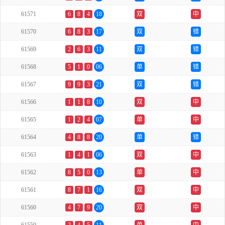
61571
6
8
4
18
双
中
61570
6
8
3
17
双
错
61569
2
6
3
11
双
错
61568
5
1
0
06
单
错
61567
9
9
3
21
双
错
61566
1
1
8
10
双
中
61565
1
2
4
07
单
中
61564
4
8
8
20
单
错
61563
1
4
1
06
双
中
61562
8
5
0
13
单
中
61561
8
7
1
16
双
中
61560
4
7
9
20
双
中