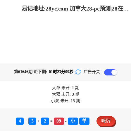
易记地址:28yc.com 加拿大28-pc预测|28在线预测咪牌查询|加拿大PC结果查询|加拿大PC在线预测_专注研究咪牌_加拿大2.8_官方数据!
第
61646
期 距下期:
01
时
23
分
09
秒
广告开关：
大单
未开:
1
期
大双
未开:
3
期
小双
未开:
15
期
4
3
2
09
小
单
咪牌
+
+
=
-