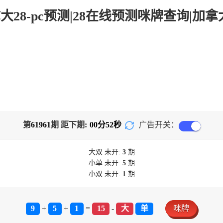
第
61961
期 距下期:
00
分
52
秒
广告开关：
大双
未开:
3
期
小单
未开:
5
期
小双
未开:
1
期
9
+
5
+
1
=
15
-
大
单
咪牌