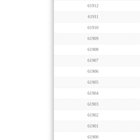
61912
61911
61910
61909
61908
61907
61906
61905
61904
61903
61902
61901
61900