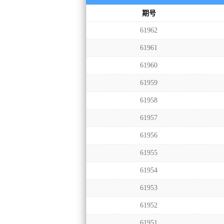
期号
61962
61961
61960
61959
61958
61957
61956
61955
61954
61953
61952
61951