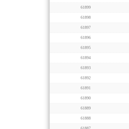
61899
61898
61897
61896
61895
61894
61893
61892
61891
61890
61889
61888
61887