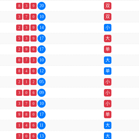
20
双
8
3
9
10
双
3
7
0
14
小
2
3
9
17
大
5
3
9
17
单
2
9
6
10
大
0
7
3
12
单
8
4
0
05
小
2
1
2
09
小
3
0
6
10
小
3
7
0
17
单
9
8
0
11
大
1
4
6
13
大
7
0
6