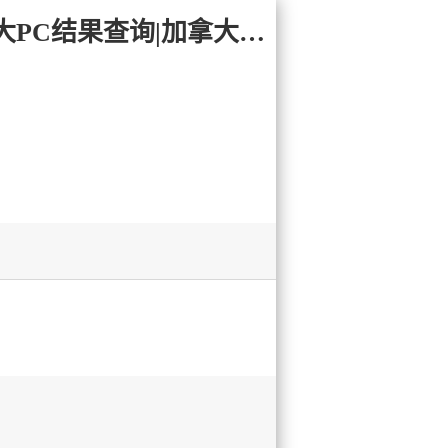
易记地址:28yc.com 加拿大28-pc预测|28在线预测咪牌查询|加拿大PC结果查询|加拿大PC在线预测_专注研究咪牌_加拿大2.8_官方数据!