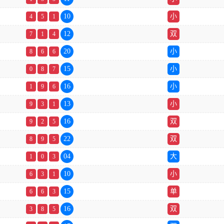
10
小
4
5
1
12
双
7
1
4
20
小
8
6
6
15
小
0
8
7
16
小
1
9
6
13
小
9
3
1
16
双
9
2
5
22
双
8
9
5
04
大
1
0
3
10
小
6
3
1
15
单
6
6
3
16
双
3
8
5