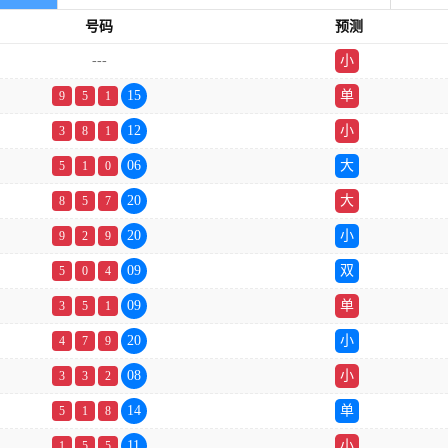
号码
预测
---
小
15
单
9
5
1
12
小
3
8
1
06
大
5
1
0
20
大
8
5
7
20
小
9
2
9
09
双
5
0
4
09
单
3
5
1
20
小
4
7
9
08
小
3
3
2
14
单
5
1
8
11
小
1
5
5