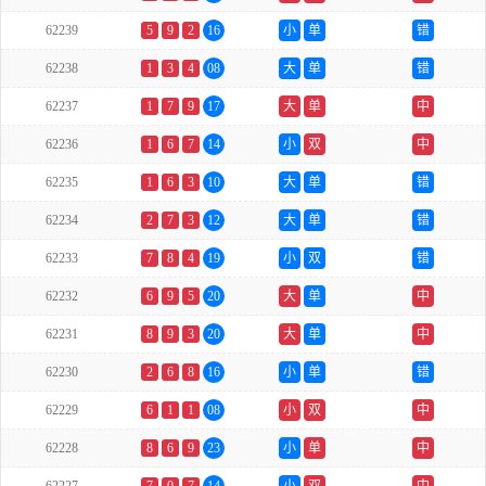
62239
5
9
2
16
小
单
错
62238
1
3
4
08
大
单
错
62237
1
7
9
17
大
单
中
62236
1
6
7
14
小
双
中
62235
1
6
3
10
大
单
错
62234
2
7
3
12
大
单
错
62233
7
8
4
19
小
双
错
62232
6
9
5
20
大
单
中
62231
8
9
3
20
大
单
中
62230
2
6
8
16
小
单
错
62229
6
1
1
08
小
双
中
62228
8
6
9
23
小
单
中