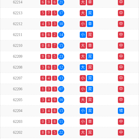
62214
6
9
6
21
大
单
中
62213
5
7
5
17
大
双
中
62212
4
3
3
10
小
单
中
62211
6
6
2
14
小
双
中
62210
0
8
7
15
大
单
中
62209
9
9
5
23
大
双
中
62208
3
6
3
12
大
双
中
62207
6
4
3
13
小
双
中
62206
1
3
3
07
小
双
中
62205
3
4
9
16
大
双
中
62204
3
4
8
15
小
双
错
62203
0
3
8
11
小
单
中
62202
8
9
5
22
大
双
中