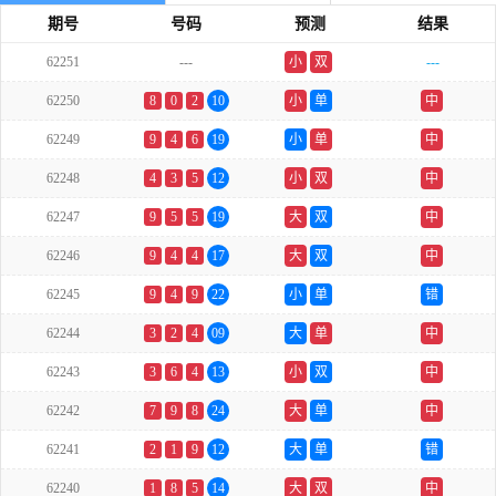
期号
号码
预测
结果
62251
---
小
双
---
62250
8
0
2
10
小
单
中
62249
9
4
6
19
小
单
中
62248
4
3
5
12
小
双
中
62247
9
5
5
19
大
双
中
62246
9
4
4
17
大
双
中
62245
9
4
9
22
小
单
错
62244
3
2
4
09
大
单
中
62243
3
6
4
13
小
双
中
62242
7
9
8
24
大
单
中
62241
2
1
9
12
大
单
错
62240
1
8
5
14
大
双
中