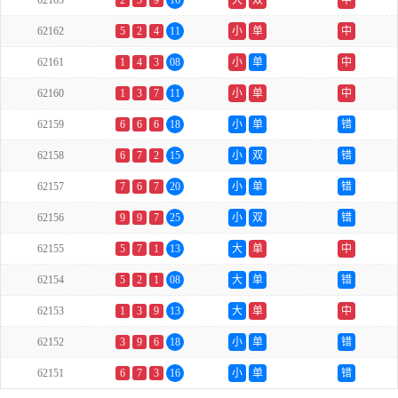
62163
2
5
9
16
大
双
中
62162
5
2
4
11
小
单
中
62161
1
4
3
08
小
单
中
62160
1
3
7
11
小
单
中
62159
6
6
6
18
小
单
错
62158
6
7
2
15
小
双
错
62157
7
6
7
20
小
单
错
62156
9
9
7
25
小
双
错
62155
5
7
1
13
大
单
中
62154
5
2
1
08
大
单
错
62153
1
3
9
13
大
单
中
62152
3
9
6
18
小
单
错
62151
6
7
3
16
小
单
错