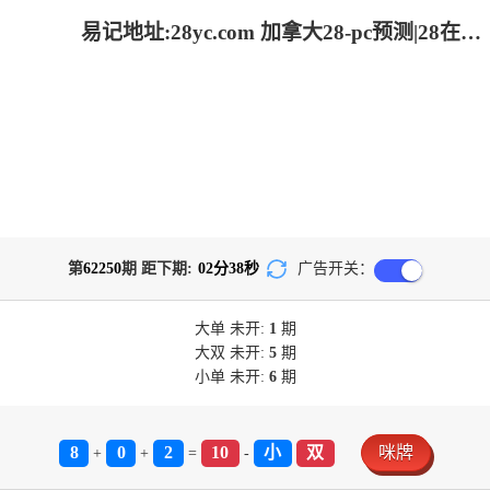
易记地址:28yc.com 加拿大28-pc预测|28在线预测咪牌查询|加拿大PC结果查询|加拿大PC在线预测_专注研究咪牌_加拿大2.8_官方数据!
第
62250
期 距下期:
02
分
37
秒
广告开关：
大单
未开:
1
期
大双
未开:
5
期
小单
未开:
6
期
8
0
2
10
小
双
咪牌
+
+
=
-