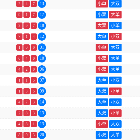
13
小单
大双
2
4
7
17
小双
大单
9
1
7
18
大双
小单
2
9
7
12
大单
小双
7
1
4
01
小单
大双
1
0
0
10
小双
大单
6
4
0
06
小双
大单
4
2
0
07
大单
小双
1
1
5
09
大双
小单
1
3
5
14
大单
小双
4
7
3
13
大双
小单
2
8
3
13
小单
大双
4
8
1
20
小双
大单
8
9
3