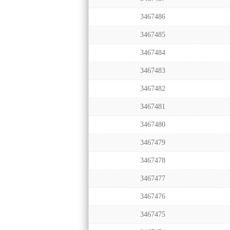
3467486
3467485
3467484
3467483
3467482
3467481
3467480
3467479
3467478
3467477
3467476
3467475