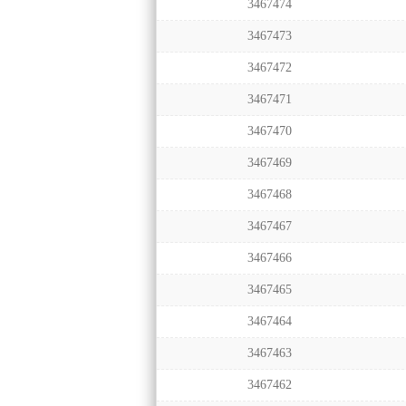
3467474
3467473
3467472
3467471
3467470
3467469
3467468
3467467
3467466
3467465
3467464
3467463
3467462