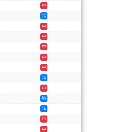
中
错
中
中
中
中
中
错
中
错
错
中
中