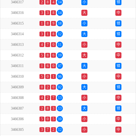
3466317
2
8
4
14
小
错
3466316
3
3
8
14
大
中
3466315
1
8
9
18
小
错
3466314
3
1
8
12
大
错
3466313
4
7
0
11
小
中
3466312
5
8
6
19
大
中
3466311
1
6
0
07
大
错
3466310
5
0
1
06
小
中
3466309
0
2
0
02
大
错
3466308
4
2
7
13
小
中
3466307
2
8
3
13
大
错
3466306
5
0
5
10
小
中
3466305
3
7
2
12
小
中