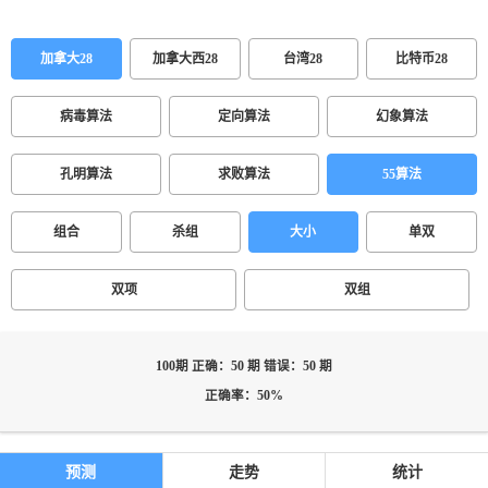
加拿大28
加拿大西28
台湾28
比特币28
病毒算法
定向算法
幻象算法
孔明算法
求败算法
55算法
组合
杀组
大小
单双
双项
双组
100期 正确：50 期 错误：50 期
正确率：50%
预测
走势
统计