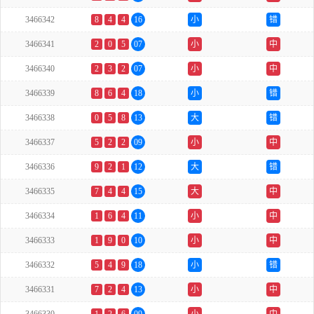
3466342
8
4
4
16
小
错
3466341
2
0
5
07
小
中
3466340
2
3
2
07
小
中
3466339
8
6
4
18
小
错
3466338
0
5
8
13
大
错
3466337
5
2
2
09
小
中
3466336
9
2
1
12
大
错
3466335
7
4
4
15
大
中
3466334
1
6
4
11
小
中
3466333
1
9
0
10
小
中
3466332
5
4
9
18
小
错
3466331
7
2
4
13
小
中