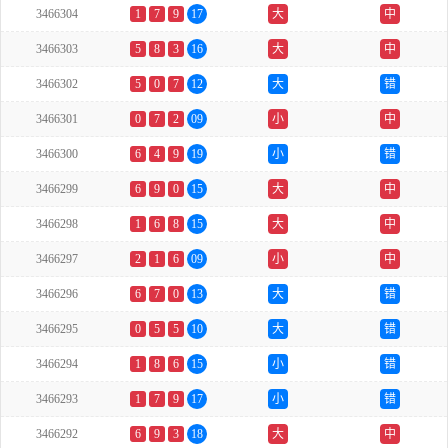
3466304
1
7
9
17
大
中
3466303
5
8
3
16
大
中
3466302
5
0
7
12
大
错
3466301
0
7
2
09
小
中
3466300
6
4
9
19
小
错
3466299
6
9
0
15
大
中
3466298
1
6
8
15
大
中
3466297
2
1
6
09
小
中
3466296
6
7
0
13
大
错
3466295
0
5
5
10
大
错
3466294
1
8
6
15
小
错
3466293
1
7
9
17
小
错
3466292
6
9
3
18
大
中