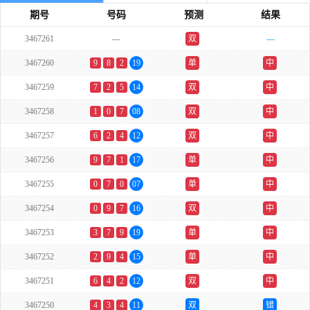
期号
号码
预测
结果
3467261
---
双
---
3467260
9
8
2
19
单
中
3467259
7
2
5
14
双
中
3467258
1
0
7
08
双
中
3467257
6
2
4
12
双
中
3467256
9
7
1
17
单
中
3467255
0
7
0
07
单
中
3467254
0
9
7
16
双
中
3467253
3
7
9
19
单
中
3467252
2
9
4
15
单
中
3467251
6
4
2
12
双
中
3467250
4
3
4
11
双
错