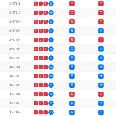
3467211
1
4
8
13
单
中
3467210
4
4
1
09
单
中
3467209
0
7
5
12
双
中
3467208
5
8
8
21
双
错
3467207
4
7
3
14
双
中
3467206
8
4
4
16
单
错
3467205
5
8
9
22
单
错
3467204
1
3
0
04
单
错
3467203
3
1
4
08
单
错
3467202
9
5
8
22
单
错
3467201
4
6
0
10
双
中
3467200
3
4
4
11
双
错
3467199
4
6
3
13
双
错