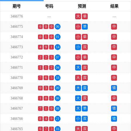
期号
号码
预测
结果
3466776
---
大
单
---
3466775
6
0
0
06
小
单
中
3466774
0
1
0
01
小
单
中
3466773
4
9
1
14
小
双
中
3466772
2
2
3
07
小
单
中
3466771
1
1
2
04
大
双
中
3466770
7
6
5
18
大
双
中
3466769
0
3
6
09
大
双
错
3466768
1
0
5
06
大
双
中
3466767
7
1
0
08
大
单
错
3466766
8
4
9
21
小
双
错
3466765
6
7
3
16
大
双
中