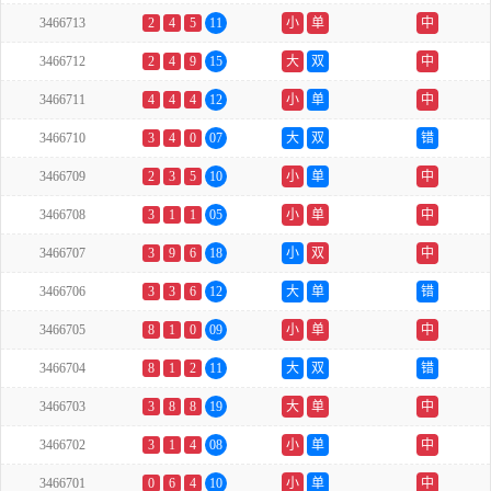
3466713
2
4
5
11
小
单
中
3466712
2
4
9
15
大
双
中
3466711
4
4
4
12
小
单
中
3466710
3
4
0
07
大
双
错
3466709
2
3
5
10
小
单
中
3466708
3
1
1
05
小
单
中
3466707
3
9
6
18
小
双
中
3466706
3
3
6
12
大
单
错
3466705
8
1
0
09
小
单
中
3466704
8
1
2
11
大
双
错
3466703
3
8
8
19
大
单
中
3466702
3
1
4
08
小
单
中
3466701
0
6
4
10
小
单
中