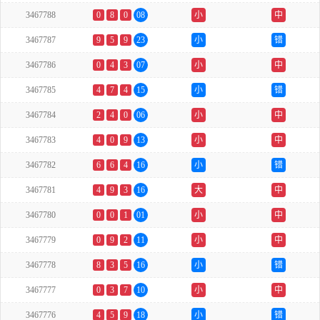
3467788
0
8
0
08
小
中
3467787
9
5
9
23
小
错
3467786
0
4
3
07
小
中
3467785
4
7
4
15
小
错
3467784
2
4
0
06
小
中
3467783
4
0
9
13
小
中
3467782
6
6
4
16
小
错
3467781
4
9
3
16
大
中
3467780
0
0
1
01
小
中
3467779
0
9
2
11
小
中
3467778
8
3
5
16
小
错
3467777
0
3
7
10
小
中
3467776
4
5
9
18
小
错