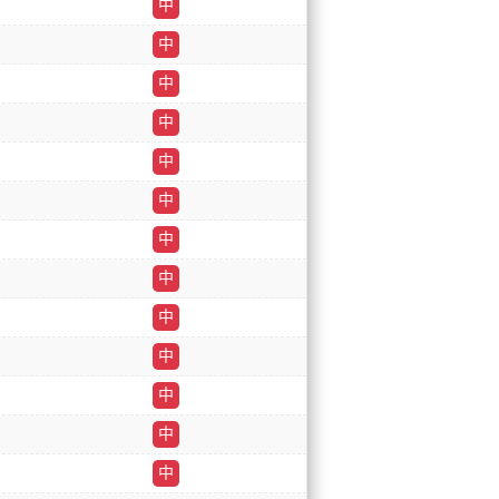
中
中
中
中
中
中
中
中
中
中
中
中
中