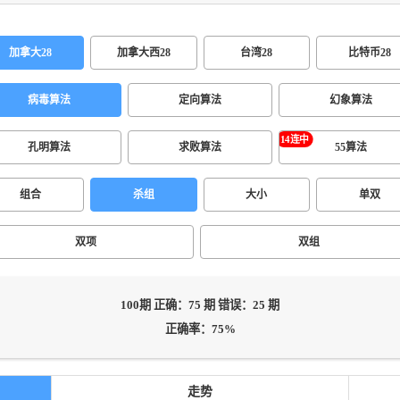
加拿大28
加拿大西28
台湾28
比特币28
病毒算法
定向算法
幻象算法
孔明算法
求败算法
55算法
组合
杀组
大小
单双
双项
双组
100期 正确：75 期 错误：25 期
正确率：75%
走势