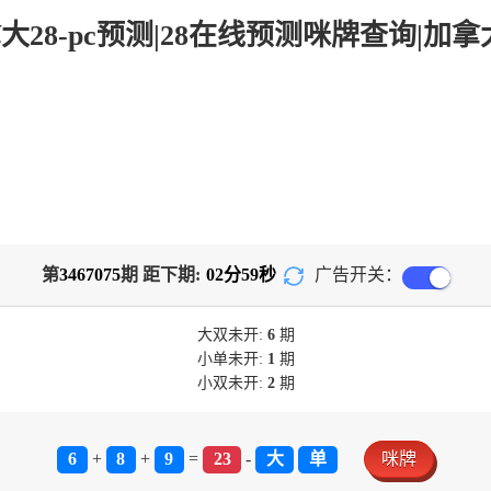
第
3467075
期 距下期:
02
分
58
秒
广告开关：
大双
未开:
6
期
小单
未开:
1
期
小双
未开:
2
期
6
+
8
+
9
=
23
-
大
单
咪牌