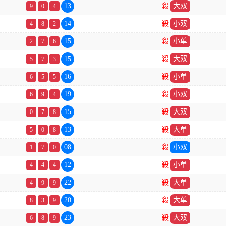
13
殺
大双
9
0
4
14
殺
小双
4
8
2
15
殺
小单
2
7
6
15
殺
大双
5
7
3
16
殺
小单
6
5
5
19
殺
小双
6
9
4
15
殺
大双
0
7
8
13
殺
大单
5
0
8
08
殺
小双
1
7
0
12
殺
小单
4
4
4
22
殺
大单
4
9
9
20
殺
大单
8
3
9
23
殺
大双
6
8
9