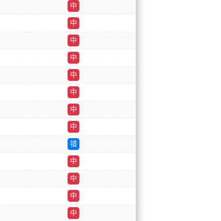
中
中
中
中
中
中
中
中
错
中
中
中
中