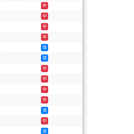
中
中
中
中
错
错
中
中
中
中
错
中
错