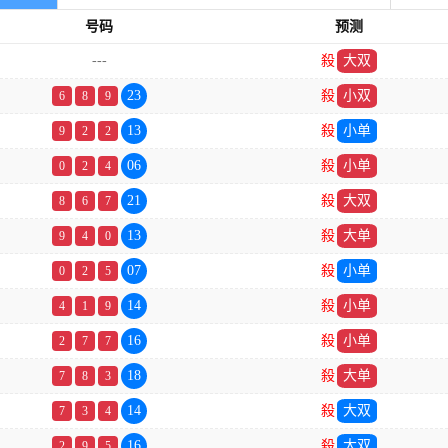
号码
预测
---
殺
大双
23
殺
小双
6
8
9
13
殺
小单
9
2
2
06
殺
小单
0
2
4
21
殺
大双
8
6
7
13
殺
大单
9
4
0
07
殺
小单
0
2
5
14
殺
小单
4
1
9
16
殺
小单
2
7
7
18
殺
大单
7
8
3
14
殺
大双
7
3
4
16
殺
大双
2
9
5