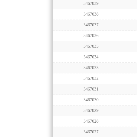
3467039
3467038
3467037
3467036
3467035
3467034
3467033
3467032
3467031
3467030
3467029
3467028
3467027