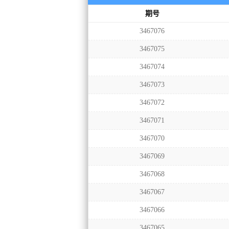
期号
3467076
3467075
3467074
3467073
3467072
3467071
3467070
3467069
3467068
3467067
3467066
3467065