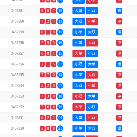
3467362
1
0
4
05
大双
小单
中
3467361
9
0
7
16
大单
小双
错
3467360
7
2
4
13
大双
小单
中
3467359
6
1
8
15
小单
大双
错
3467358
2
9
5
16
小单
大双
中
3467357
6
8
1
15
大单
小双
中
3467356
1
1
5
07
小双
大单
错
3467355
7
7
0
14
小单
大双
中
3467354
5
2
0
07
大双
小单
中
3467353
7
3
0
10
小双
大单
中
3467352
7
6
6
19
大单
小双
中
3467351
0
2
2
04
大单
小双
中
3467350
5
8
8
21
小单
大双
错