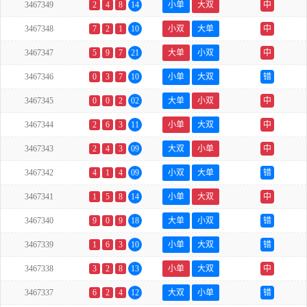
3467349
2
4
8
14
小单
大双
中
3467348
7
2
1
10
小双
大单
中
3467347
5
9
7
21
大单
小双
中
3467346
0
3
7
10
小单
大双
错
3467345
0
0
2
02
大单
小双
中
3467344
2
6
3
11
小单
大双
中
3467343
2
4
3
09
大双
小单
中
3467342
4
1
4
09
小双
大单
错
3467341
1
5
8
14
小单
大双
中
3467340
9
0
9
18
大单
小双
错
3467339
1
6
3
10
小单
大双
错
3467338
3
2
8
13
小单
大双
中
3467337
6
2
4
12
大双
小单
错