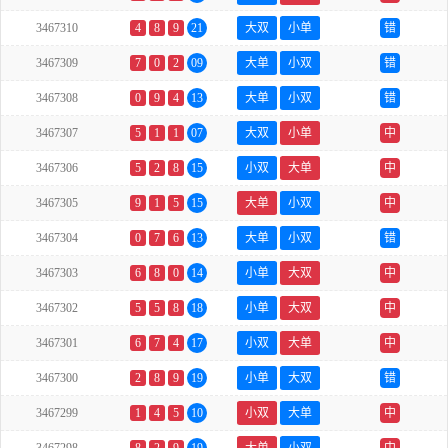
3467310
4
8
9
21
大双
小单
错
3467309
7
0
2
09
大单
小双
错
3467308
0
9
4
13
大单
小双
错
3467307
5
1
1
07
大双
小单
中
3467306
5
2
8
15
小双
大单
中
3467305
9
1
5
15
大单
小双
中
3467304
0
7
6
13
大单
小双
错
3467303
6
8
0
14
小单
大双
中
3467302
5
5
8
18
小单
大双
中
3467301
6
7
4
17
小双
大单
中
3467300
2
8
9
19
小单
大双
错
3467299
1
4
5
10
小双
大单
中