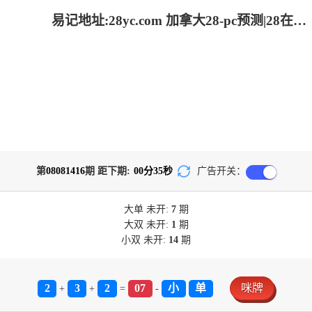
易记地址:28yc.com 加拿大28-pc预测|28在线预测咪牌查询|加拿大PC结果查询|加拿大PC在线预测_专注研究咪牌_加拿大2.8_官方数据!
第
08081416
期 距下期:
00
分
34
秒
广告开关：
大单
未开:
7
期
大双
未开:
1
期
小双
未开:
14
期
2
3
2
07
小
单
咪牌
+
+
=
-