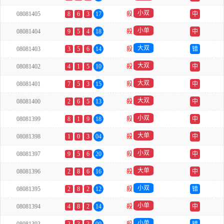
小双
08081405
8
6
3
17
殺
中
小单
08081404
9
5
4
18
殺
中
大双
08081403
3
5
6
14
殺
错
大双
08081402
4
1
5
10
殺
中
大双
08081401
7
5
3
15
殺
中
大双
08081400
2
6
5
13
殺
中
小双
08081399
8
1
9
18
殺
中
大单
08081398
1
0
3
04
殺
中
小双
08081397
9
5
6
20
殺
中
大单
08081396
2
8
6
16
殺
中
小双
08081395
2
8
2
12
殺
错
小单
08081394
4
8
2
14
殺
中
小单