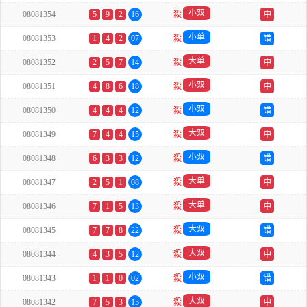
小双
08081354
5
9
2
16
殺
中
小单
08081353
1
4
2
07
殺
错
大单
08081352
2
5
7
14
殺
中
小双
08081351
4
8
6
18
殺
中
小双
08081350
4
4
4
12
殺
错
大双
08081349
7
4
4
15
殺
中
小双
08081348
6
3
3
12
殺
错
大单
08081347
2
5
1
08
殺
中
大单
08081346
7
1
5
13
殺
中
大双
08081345
7
7
8
22
殺
错
大双
08081344
4
3
5
12
殺
中
小双
08081343
1
1
0
02
殺
错
大双
08081342
7
5
3
15
殺
中