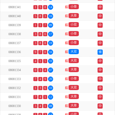
小单
08081341
1
5
8
14
殺
中
大单
08081340
5
8
3
16
殺
中
小双
08081339
1
1
7
09
殺
中
小单
08081338
3
8
6
17
殺
中
小单
08081337
3
8
8
19
殺
中
大双
08081336
9
7
0
16
殺
错
大双
08081335
4
1
5
10
殺
中
大单
08081334
0
3
4
07
殺
中
小单
08081333
7
4
9
20
殺
中
大双
08081332
1
3
6
10
殺
中
大单
08081331
7
4
1
12
殺
中
大单
08081330
3
4
1
08
殺
中
小双