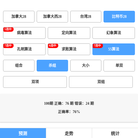
加拿大28
加拿大西28
台湾28
比特币28
病毒算法
定向算法
幻象算法
孔明算法
求败算法
55算法
组合
杀组
大小
单双
双项
双组
100期 正确：76 期 错误：24 期
正确率：76%
预测
走势
统计