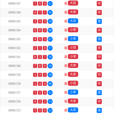
大双
08081367
7
0
4
11
殺
中
大单
08081366
8
7
1
16
殺
中
大双
08081365
3
4
9
16
殺
错
小单
08081364
6
0
2
08
殺
中
小单
08081363
4
0
3
07
殺
错
小双
08081362
2
7
8
17
殺
中
小单
08081361
6
3
7
16
殺
中
大单
08081360
7
0
9
16
殺
中
大单
08081359
2
3
5
10
殺
中
小双
08081358
1
4
4
09
殺
中
小单
08081357
5
2
4
11
殺
错
大单
08081356
9
2
2
13
殺
中
大双
08081355
5
5
4
14
殺
错