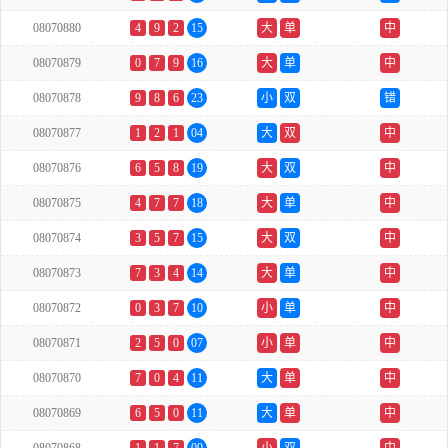
08070880
4
9
2
15
大
单
中
08070879
0
7
9
16
大
单
中
08070878
9
8
6
23
小
双
错
08070877
1
2
1
04
大
双
中
08070876
6
5
8
19
大
双
中
08070875
4
7
7
18
大
单
中
08070874
3
5
7
15
大
双
中
08070873
7
3
4
14
大
单
中
08070872
0
3
7
10
小
单
中
08070871
2
5
0
07
小
单
中
08070870
7
0
4
11
大
单
中
08070869
6
5
0
11
大
单
中