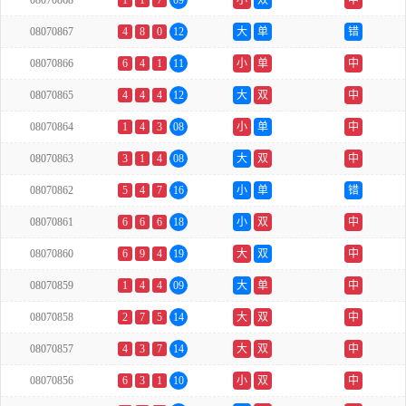
08070868
1
1
7
09
小
双
中
08070867
4
8
0
12
大
单
错
08070866
6
4
1
11
小
单
中
08070865
4
4
4
12
大
双
中
08070864
1
4
3
08
小
单
中
08070863
3
1
4
08
大
双
中
08070862
5
4
7
16
小
单
错
08070861
6
6
6
18
小
双
中
08070860
6
9
4
19
大
双
中
08070859
1
4
4
09
大
单
中
08070858
2
7
5
14
大
双
中
08070857
4
3
7
14
大
双
中
08070856
6
3
1
10
小
双
中