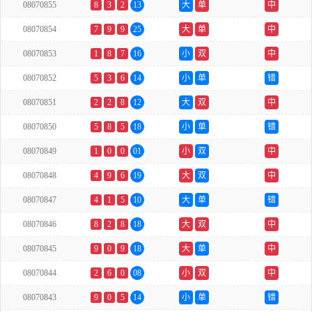
08070855
8
3
2
13
大
单
中
08070854
7
9
9
25
大
单
中
08070853
1
8
7
16
小
双
中
08070852
5
3
6
14
小
单
错
08070851
2
2
8
12
大
双
中
08070850
5
8
5
18
小
单
错
08070849
1
0
0
01
小
双
中
08070848
4
9
6
19
大
双
中
08070847
4
1
5
10
大
单
错
08070846
8
2
8
18
大
双
中
08070845
9
0
9
18
大
单
中
08070844
2
6
0
08
小
双
中
08070843
9
0
5
14
小
单
错