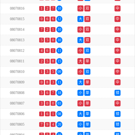
08070816
1
2
7
10
小
双
中
08070815
0
6
6
12
大
双
中
08070814
7
2
1
10
小
双
中
08070813
5
5
0
10
大
双
中
08070812
4
6
1
11
小
双
中
08070811
2
5
8
15
大
单
中
08070810
1
3
5
09
小
双
中
08070809
0
8
3
11
大
单
中
08070808
5
6
7
18
小
单
错
08070807
3
0
0
03
小
单
中
08070806
1
6
1
08
大
单
错
08070805
7
9
4
20
小
单
错