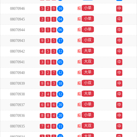
小单
08070946
5
2
9
16
殺
中
小单
08070945
2
1
1
04
殺
中
小单
08070944
5
1
0
06
殺
中
小双
08070943
9
3
5
17
殺
中
大单
08070942
4
5
3
12
殺
中
大双
08070941
3
1
1
05
殺
中
大单
08070940
3
2
7
12
殺
中
小双
08070939
9
6
3
18
殺
中
大单
08070938
2
4
6
12
殺
中
小单
08070937
6
8
6
20
殺
中
小单
08070936
8
8
4
20
殺
中
大双
08070935
7
4
0
11
殺
中
大单