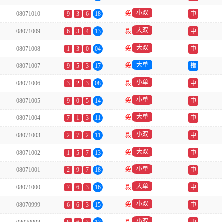
小双
08071010
9
3
6
18
殺
中
大双
08071009
6
3
4
13
殺
中
大双
08071008
1
3
0
04
殺
中
大单
08071007
9
5
3
17
殺
错
小单
08071006
3
2
3
08
殺
中
小单
08071005
9
0
5
14
殺
中
大单
08071004
7
1
3
11
殺
中
小双
08071003
2
7
2
11
殺
中
大双
08071002
1
5
7
13
殺
中
小单
08071001
2
9
7
18
殺
中
大单
08071000
7
6
3
16
殺
中
小双
08070999
6
6
3
15
殺
中
小双