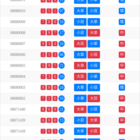
08080011
9
3
9
21
大双
小单
错
08080010
1
5
1
07
大单
小双
错
08080009
7
0
9
16
小双
大单
错
08080008
1
9
7
17
小双
大单
中
08080007
9
3
4
16
大双
小单
中
08080006
2
1
3
06
大单
小双
中
08080005
5
9
7
21
大单
小双
中
08080004
7
3
6
16
大双
小单
中
08080003
9
9
6
24
大单
小双
错
08080002
7
1
8
16
小单
大双
中
08071440
6
6
9
21
大单
小双
中
08071439
6
9
0
15
小双
大单
中
08071438
7
0
5
12
大单
小双
中