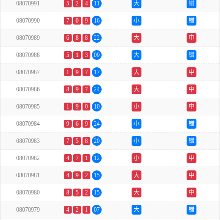
08070991
5
2
4
11
大
错
08070990
7
0
9
16
小
错
08070989
6
8
8
22
大
中
08070988
5
1
3
09
大
错
08070987
1
9
7
17
大
中
08070986
8
9
7
24
大
中
08070985
1
9
0
10
小
中
08070984
9
6
9
24
小
错
08070983
7
5
8
20
小
错
08070982
4
7
1
12
小
中
08070981
4
9
2
15
大
中
08070980
8
5
2
15
大
中
08070979
4
2
1
07
大
错