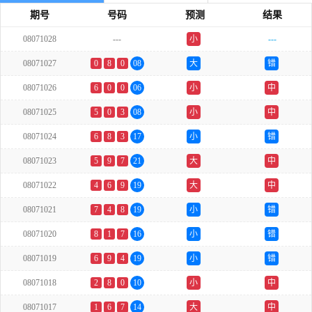
期号
号码
预测
结果
08071028
---
小
---
双
08071027
0
8
0
08
大
错
08071026
6
0
0
06
小
中
08071025
5
0
3
08
小
中
08071024
6
8
3
17
小
错
08071023
5
9
7
21
大
中
08071022
4
6
9
19
大
中
08071021
7
4
8
19
小
错
08071020
8
1
7
16
小
错
08071019
6
9
4
19
小
错
08071018
2
8
0
10
小
中
08071017
1
6
7
14
大
中