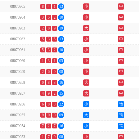
08070965
8
4
1
13
小
中
08070964
3
5
2
10
小
中
08070963
2
8
9
19
大
中
08070962
5
3
5
13
小
中
08070961
5
3
2
10
小
中
08070960
1
3
1
05
小
中
08070959
2
6
0
08
小
中
08070958
0
8
8
16
大
中
08070957
4
9
2
15
大
中
08070956
6
8
8
22
小
错
08070955
9
0
0
09
大
错
08070954
7
2
7
16
小
错
08070953
1
7
0
08
小
中