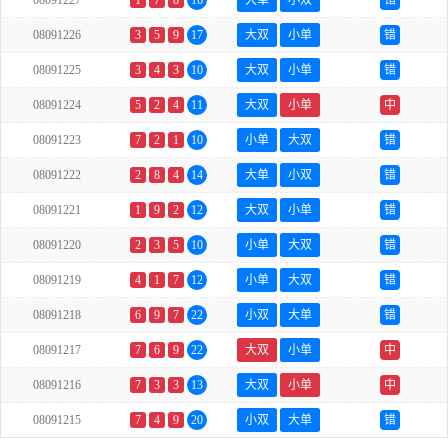
08091227
1
7
8
16
大单
小双
错
08091226
3
5
9
17
大双
小单
错
08091225
3
4
3
10
大双
小单
错
08091224
5
2
4
11
大双
小单
中
08091223
7
2
1
10
小单
大双
错
08091222
2
8
4
14
大单
小双
错
08091221
1
9
2
12
大双
小单
错
08091220
2
3
5
10
小单
大双
错
08091219
4
1
7
12
小单
大双
错
08091218
6
9
7
22
小双
大单
错
08091217
7
6
9
22
大双
小单
中
08091216
7
3
3
13
大双
小单
中
08091215
7
4
9
20
小双
大单
错