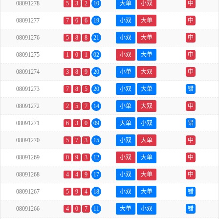
08091278
5
3
2
10
大单
小双
中
08091277
7
6
6
19
小双
大单
中
08091276
5
8
8
21
小双
大单
中
08091275
1
0
1
02
小双
大单
中
08091274
3
8
9
20
小单
大双
中
08091273
7
8
5
20
小双
大单
错
08091272
2
5
7
14
小单
大双
中
08091271
6
3
0
09
大单
小双
错
08091270
5
7
3
15
小双
大单
中
08091269
0
9
3
12
小双
大单
中
08091268
4
4
9
17
小双
大单
中
08091267
5
9
4
18
小双
大单
错
08091266
4
0
7
11
大单
小双
错