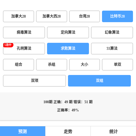
加拿大28
加拿大西28
台湾28
比特币28
病毒算法
定向算法
幻象算法
孔明算法
求败算法
55算法
组合
杀组
大小
单双
双项
双组
100期 正确：49 期 错误：51 期
正确率：49%
预测
走势
统计