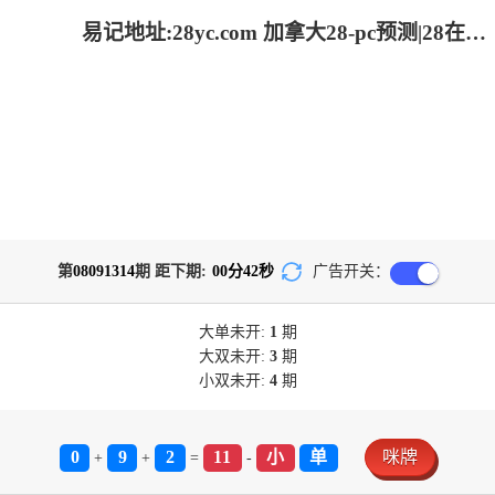
易记地址:28yc.com 加拿大28-pc预测|28在线预测咪牌查询|加拿大PC结果查询|加拿大PC在线预测_专注研究咪牌_加拿大2.8_官方数据!
第
08091314
期 距下期:
00
分
42
秒
广告开关：
大单
未开:
1
期
大双
未开:
3
期
小双
未开:
4
期
0
9
2
11
小
单
咪牌
+
+
=
-