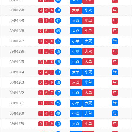
08091291
7
0
1
08
大单
小双
中
08091290
9
4
6
19
大单
小双
中
08091289
2
4
1
07
大双
小单
中
08091288
2
6
1
09
大双
小单
中
08091287
0
7
8
15
小单
大双
错
08091286
4
5
7
16
小单
大双
中
08091285
8
5
6
19
小双
大单
中
08091284
2
4
7
13
大单
小双
错
08091283
6
3
9
18
大双
小单
中
08091282
4
6
7
17
小双
大单
中
08091281
9
7
9
25
小单
大双
错
08091280
4
4
1
09
小双
大单
错
08091279
0
4
9
13
大双
小单
中