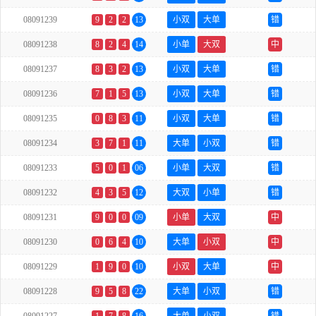
08091239
9
2
2
13
小双
大单
错
08091238
8
2
4
14
小单
大双
中
08091237
8
3
2
13
小双
大单
错
08091236
7
1
5
13
小双
大单
错
08091235
0
8
3
11
小双
大单
错
08091234
3
7
1
11
大单
小双
错
08091233
5
0
1
06
小单
大双
错
08091232
4
3
5
12
大双
小单
错
08091231
9
0
0
09
小单
大双
中
08091230
0
6
4
10
大单
小双
中
08091229
1
9
0
10
小双
大单
中
08091228
9
5
8
22
大单
小双
错