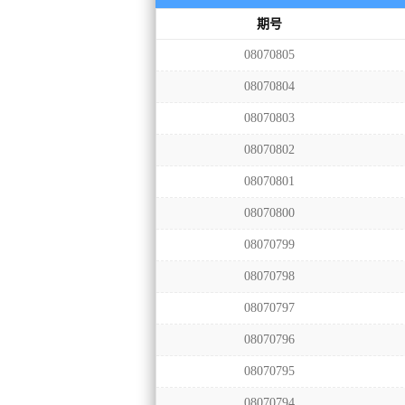
期号
08070805
08070804
08070803
08070802
08070801
08070800
08070799
08070798
08070797
08070796
08070795
08070794