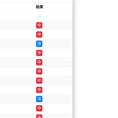
结果
---
中
中
错
中
中
中
中
中
错
中
中