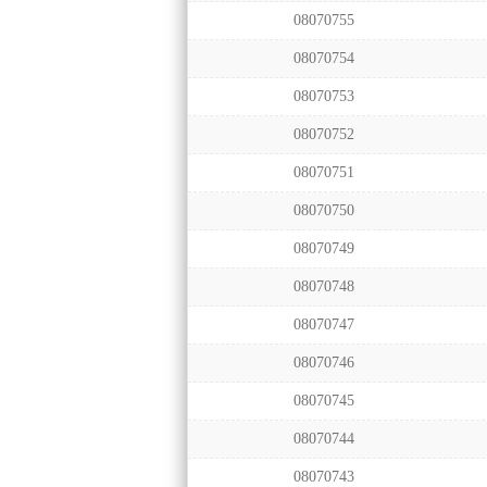
08070755
08070754
08070753
08070752
08070751
08070750
08070749
08070748
08070747
08070746
08070745
08070744
08070743