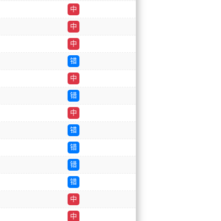
中
中
中
错
中
错
中
错
错
错
错
中
中