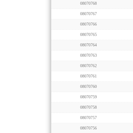
08070768
08070767
08070766
08070765
08070764
08070763
08070762
08070761
08070760
08070759
08070758
08070757
08070756