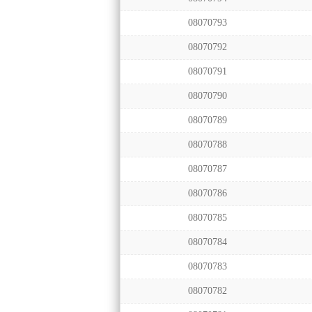
08070793
08070792
08070791
08070790
08070789
08070788
08070787
08070786
08070785
08070784
08070783
08070782