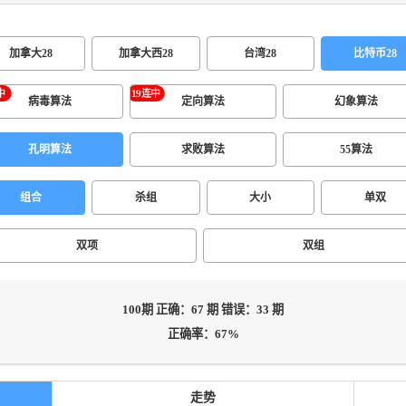
加拿大28
加拿大西28
台湾28
比特币28
病毒算法
定向算法
幻象算法
孔明算法
求败算法
55算法
组合
杀组
大小
单双
双项
双组
100期 正确：67 期 错误：33 期
正确率：67%
走势