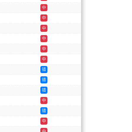
中
中
中
中
中
中
错
错
错
中
错
中
中