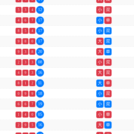
12
小
双
5
3
4
17
小
单
4
6
7
17
小
双
8
5
4
17
大
双
9
8
0
20
大
单
9
3
8
08
小
双
2
3
3
16
大
双
4
9
3
11
大
单
8
1
2
18
小
双
0
9
9
19
小
双
6
6
7
05
小
单
1
4
0
16
大
单
2
9
5