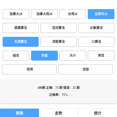
加拿大28
加拿大西28
台湾28
比特币28
病毒算法
定向算法
幻象算法
孔明算法
求败算法
55算法
组合
杀组
大小
单双
双项
双组
100期 正确：75 期 错误：25 期
正确率：75%
预测
走势
统计