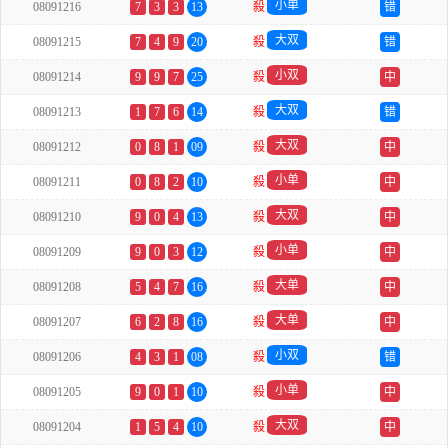
小单
08091216
7
3
3
13
殺
错
大双
08091215
7
4
9
20
殺
错
小双
08091214
9
9
7
25
殺
中
大双
08091213
1
7
6
14
殺
错
大双
08091212
0
8
1
09
殺
中
小单
08091211
0
8
2
10
殺
中
大双
08091210
9
0
4
13
殺
中
小单
08091209
9
0
3
12
殺
中
大单
08091208
5
4
7
16
殺
中
大单
08091207
6
2
8
16
殺
中
小双
08091206
4
3
1
08
殺
错
小单
08091205
9
0
1
10
殺
中
大双
08091204
1
5
4
10
殺
中