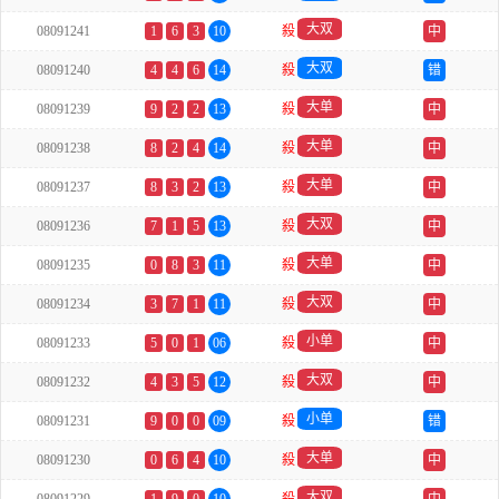
大双
08091241
1
6
3
10
殺
中
大双
08091240
4
4
6
14
殺
错
大单
08091239
9
2
2
13
殺
中
大单
08091238
8
2
4
14
殺
中
大单
08091237
8
3
2
13
殺
中
大双
08091236
7
1
5
13
殺
中
大单
08091235
0
8
3
11
殺
中
大双
08091234
3
7
1
11
殺
中
小单
08091233
5
0
1
06
殺
中
大双
08091232
4
3
5
12
殺
中
小单
08091231
9
0
0
09
殺
错
大单
08091230
0
6
4
10
殺
中
大双