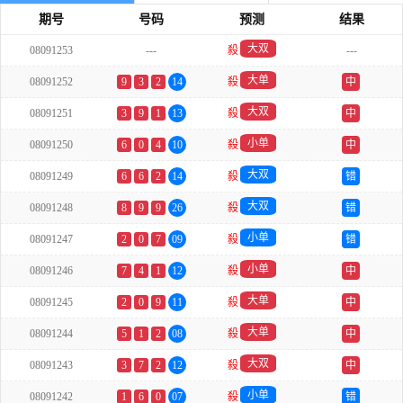
期号
号码
预测
结果
大双
08091253
---
殺
---
大单
08091252
9
3
2
14
殺
中
大双
08091251
3
9
1
13
殺
中
小单
08091250
6
0
4
10
殺
中
大双
08091249
6
6
2
14
殺
错
大双
08091248
8
9
9
26
殺
错
小单
08091247
2
0
7
09
殺
错
小单
08091246
7
4
1
12
殺
中
大单
08091245
2
0
9
11
殺
中
大单
08091244
5
1
2
08
殺
中
大双
08091243
3
7
2
12
殺
中
小单
08091242
1
6
0
07
殺
错