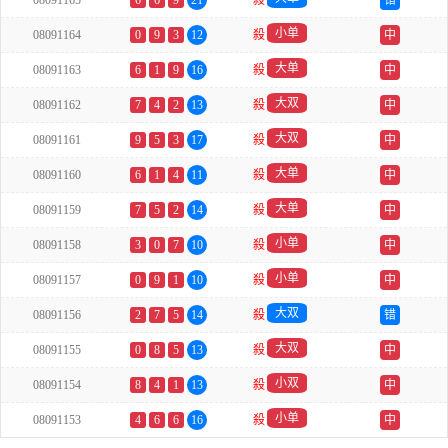
08091165
6
6
9
21
殺
错
小单
08091164
0
9
3
12
殺
中
大单
08091163
6
1
9
16
殺
中
大双
08091162
7
4
2
13
殺
中
大双
08091161
9
5
3
17
殺
中
大单
08091160
6
1
4
11
殺
中
大单
08091159
7
5
2
14
殺
中
小单
08091158
3
0
7
10
殺
中
小单
08091157
0
9
1
10
殺
中
大双
08091156
2
7
5
14
殺
错
大双
08091155
0
8
5
13
殺
中
小双
08091154
8
4
1
13
殺
中
小单
08091153
4
6
6
16
殺
中