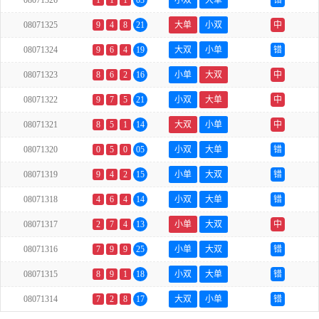
08071326
1
1
1
03
小双
大单
错
08071325
9
4
8
21
大单
小双
中
08071324
9
6
4
19
大双
小单
错
08071323
8
6
2
16
小单
大双
中
08071322
9
7
5
21
小双
大单
中
08071321
8
5
1
14
大双
小单
中
08071320
0
5
0
05
小双
大单
错
08071319
9
4
2
15
小单
大双
错
08071318
4
6
4
14
小双
大单
错
08071317
2
7
4
13
小单
大双
中
08071316
7
9
9
25
小单
大双
错
08071315
8
9
1
18
小双
大单
错
08071314
7
2
8
17
大双
小单
错