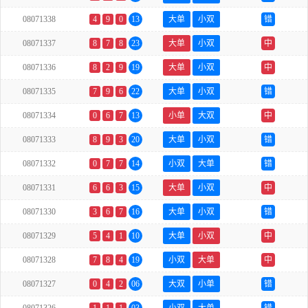
08071338
4
9
0
13
大单
小双
错
08071337
8
7
8
23
大单
小双
中
08071336
8
2
9
19
大单
小双
中
08071335
7
9
6
22
大单
小双
错
08071334
0
6
7
13
小单
大双
中
08071333
8
9
3
20
大单
小双
错
08071332
0
7
7
14
小双
大单
错
08071331
6
6
3
15
大单
小双
中
08071330
3
6
7
16
大单
小双
错
08071329
5
4
1
10
大单
小双
中
08071328
7
8
4
19
小双
大单
中
08071327
0
4
2
06
大双
小单
错