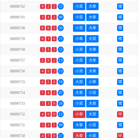
08090742
9
2
2
13
小双
大单
错
08090741
3
4
2
09
小双
大单
错
08090740
6
9
5
20
小双
大单
错
08090739
6
3
6
15
小单
大双
错
08090738
5
3
5
13
小双
大单
错
08090737
2
9
2
13
小双
大单
错
08090736
4
6
3
13
小双
大单
错
08090735
6
5
8
19
大双
小单
错
08090734
1
4
2
07
大单
小双
错
08090733
7
3
8
18
小双
大单
错
08090732
4
9
0
13
小单
大双
中
08090731
5
3
1
09
大单
小双
错
08090730
4
7
6
17
大单
小双
中