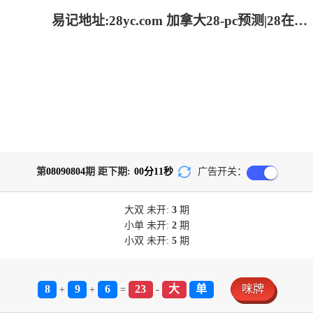
易记地址:28yc.com 加拿大28-pc预测|28在线预测咪牌查询|加拿大PC结果查询|加拿大PC在线预测_专注研究咪牌_加拿大2.8_官方数据!
第
08090804
期 距下期:
00
分
11
秒
广告开关：
大双
未开:
3
期
小单
未开:
2
期
小双
未开:
5
期
8
9
6
23
大
单
咪牌
+
+
=
-