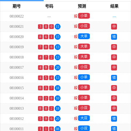
期号
号码
预测
结果
小单
08100022
---
殺
---
小双
08100021
3
8
0
11
殺
中
大单
08100020
8
6
1
15
殺
错
大单
08100019
7
0
6
13
殺
中
大单
08100018
4
7
2
13
殺
中
小双
08100017
4
9
7
20
殺
中
小单
08100016
4
5
4
13
殺
错
小单
08100015
8
3
7
18
殺
中
小单
08100014
0
2
8
10
殺
中
小双
08100013
8
8
2
18
殺
中
大双
08100012
5
9
6
20
殺
错
小双
08100011
1
1
6
08
殺
错