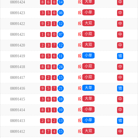
大单
08091424
8
6
0
14
殺
中
小单
08091423
3
5
0
08
殺
中
大双
08091422
9
2
1
12
殺
中
小双
08091421
1
6
0
07
殺
中
大双
08091420
2
3
7
12
殺
中
小单
08091419
0
5
6
11
殺
错
小双
08091418
8
8
8
24
殺
中
小双
08091417
9
2
4
15
殺
中
大单
08091416
9
5
7
21
殺
错
大单
08091415
3
6
9
18
殺
中
小单
08091414
8
1
1
10
殺
中
小单
08091413
2
9
2
13
殺
错
大双
08091412
4
7
4
15
殺
中