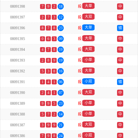
大单
08091398
7
9
2
18
殺
中
大双
08091397
2
7
3
12
殺
中
大单
08091396
8
7
8
23
殺
错
大单
08091395
0
6
3
09
殺
中
大双
08091394
4
7
8
19
殺
中
小单
08091393
2
8
9
19
殺
中
大单
08091392
5
3
8
16
殺
中
小双
08091391
1
4
1
06
殺
错
大双
08091390
2
4
1
07
殺
中
小单
08091389
9
9
5
23
殺
中
小单
08091388
5
7
2
14
殺
中
大双
08091387
3
9
9
21
殺
中
小双
08091386
7
9
8
24
殺
中