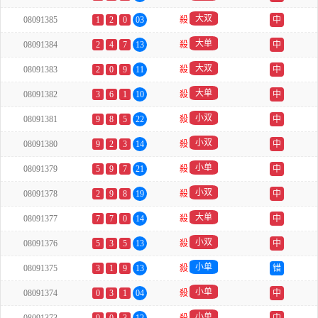
大双
08091385
1
2
0
03
殺
中
大单
08091384
2
4
7
13
殺
中
大双
08091383
2
0
9
11
殺
中
大单
08091382
3
6
1
10
殺
中
小双
08091381
9
8
5
22
殺
中
小双
08091380
9
2
3
14
殺
中
小单
08091379
5
9
7
21
殺
中
小双
08091378
2
9
8
19
殺
中
大单
08091377
7
7
0
14
殺
中
小双
08091376
5
3
5
13
殺
中
小单
08091375
3
1
9
13
殺
错
小单
08091374
0
3
1
04
殺
中
小单